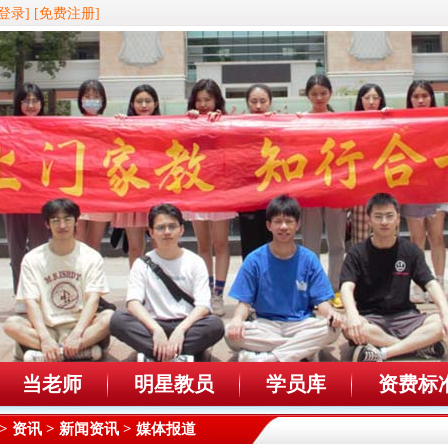
登录]
[免费注册]
当老师
明星教员
学员库
资费标
>
资讯
>
新闻资讯
> 媒体报道