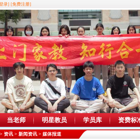
登录]
[免费注册]
当老师
明星教员
学员库
资费标
>
资讯
>
新闻资讯
> 媒体报道