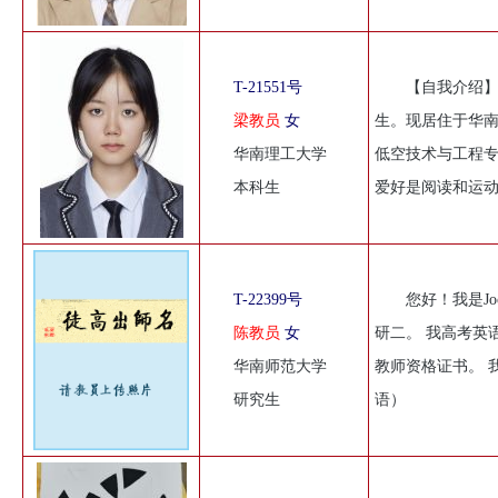
T-21551号
【自我介绍】
梁教员
女
生。现居住于华
华南理工大学
低空技术与工程
本科生
爱好是阅读和运
T-22399号
您好！我是Jo
陈教员
女
研二。 我高考英语
华南师范大学
教师资格证书。 
研究生
语）