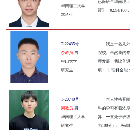
已保研至华南理工
华南理工大学
绩】：82.94/100
本科生
T-22435号
我是一名儿
余教员
男
院校。虽然我的
中山大学
理发展，我比普通
研究生
项： 1. 理科全
T-20740号
本人性格开
周教员
男
科的学习有着浓
华南理工大学
异，一直处于班级
研究生
为100分）。考