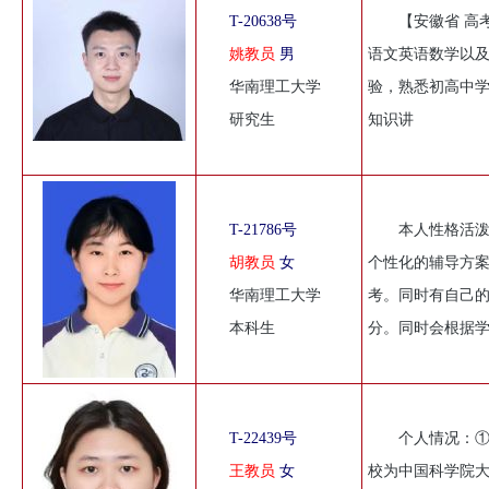
T-20638号
【安徽省 高
姚教员
男
语文英语数学以
华南理工大学
验，熟悉初高中学
研究生
知识讲
T-21786号
本人性格活
胡教员
女
个性化的辅导方
华南理工大学
考。同时有自己
本科生
分。同时会根据
T-22439号
个人情况：
王教员
女
校为中国科学院