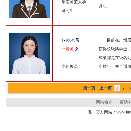
华南师范大学
进步。
研究生
T-18649号
目前在广州居
严老师
女
获得校级奖学金
成绩都是在级名
专职教员
小技巧，并且适
第一页
上一页
1
2
3
网站简介
帮助
唯一官方网站：www.hnsd