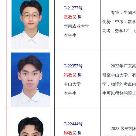
T-21277号
专业：生物科
章教员
男
优势：中考：数学1
华南农业大学
高考：数学121，
本科生
T-22357号
2022年广
冯教员
男
研至中山大学。
中山大学
学，物理的考点
本科生
生可以很好的跟
T-22444号
2022 级
钟教员
男