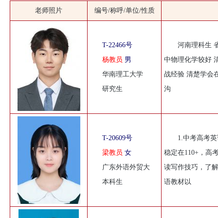
老师照片
编号/称呼/单位/性质
T-22466号
河南理科生 省
杨教员
男
中物理化学较好 
华南理工大学
战经验 清楚学会
研究生
沟
T-20609号
1.中考高考
梁教员
女
稳定在110+，高
广东外语外贸大
读写作技巧，了解
本科生
语教材以