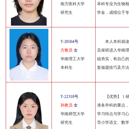
南方医科大学
本科专业为生物
研究生
学金，成绩位于
T-20504号
本人本科就读
方教员
女
且保研进入华南
华南理工大学
础夯实，有自己
本科生
套做题技巧及方
T-22318号
【优势】 1
孙教员
女
准各学科的重点，
华南师范大学
学习特点与学习
研究生
导小学语文、数