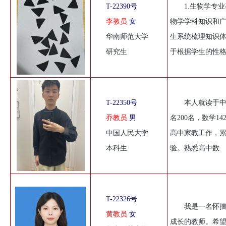
T-22390号
1.生物学专
李教员
女
物学学科知识和
华南师范大学
生系统梳理知识体
研究生
于根据学生的性
T-22350号
本人就读于中
乔教员
男
名200名，数学1
中国人民大学
高中家教工作，累
本科生
验。熟悉高中数
T-22326号
我是一名怀
黄教员
女
成长的教师。希