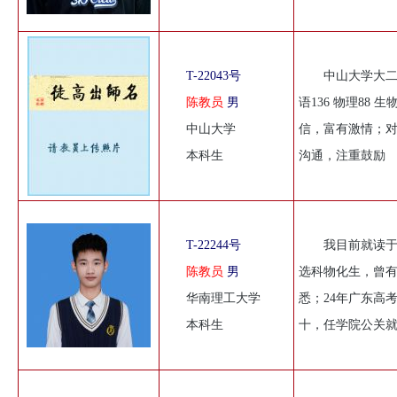
T-22043号
中山大学大二
陈教员
男
语136 物理88
中山大学
信，富有激情；
本科生
沟通，注重鼓励
T-22244号
我目前就读
陈教员
男
选科物化生，曾
华南理工大学
悉；24年广东高
本科生
十，任学院公关