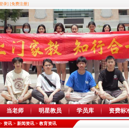
登录]
[免费注册]
当老师
明星教员
学员库
资费标
>
资讯
>
新闻资讯
> 教育资讯