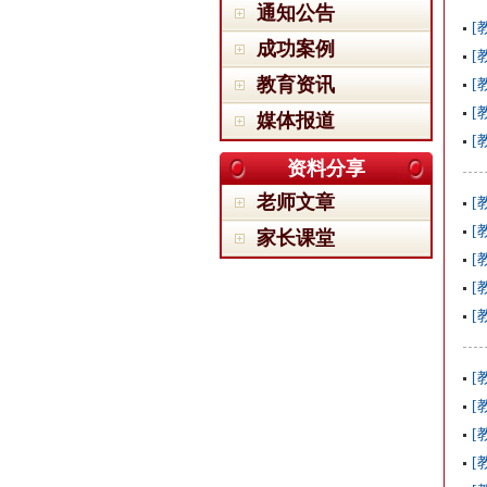
通知公告
[
成功案例
[
教育资讯
[
[
媒体报道
[
资料分享
老师文章
[
[
家长课堂
[
[
[
[
[
[
[