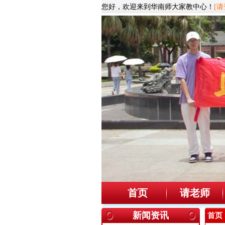
您好，欢迎来到华南师大家教中心！
[请
首页
请老师
新闻资讯
首页