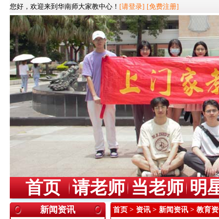
您好，欢迎来到华南师大家教中心！
[请登录]
[免费注册]
首页
请老师
当老师
明
新闻资讯
首页
>
资讯
>
新闻资讯
> 教育