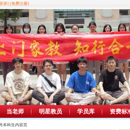
登录]
[免费注册]
当老师
明星教员
学员库
资费标
60号本科生内容页