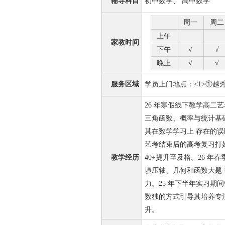
辅导科目
初中数学、 高中数学
周一
周二
上午
家教时间
下午
√
√
晚上
√
√
服务区域
学员上门地点：<1>①越
26 年寒假线下教学高二
三角函数、概率与统计基
其在数学学习上 存在的
艺考结束后的高考复习打
教学经历
40+提升至及格。26 
填压轴、几何和函数大题
力。25 年下半年实习期
数独的方式引导其培养专
升。