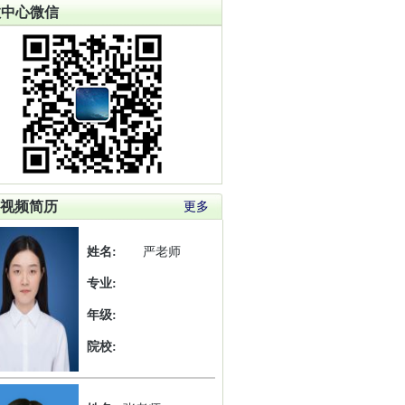
教中心微信
视频简历
更多
姓名:
严老师
专业:
年级:
院校: