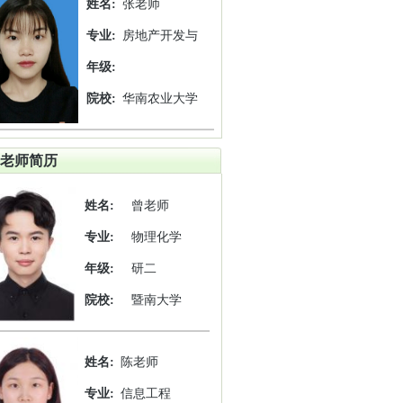
姓名:
张老师
专业:
房地产开发与
年级:
院校:
华南农业大学
老师简历
姓名:
曾老师
专业:
物理化学
年级:
研二
院校:
暨南大学
姓名:
陈老师
专业:
信息工程