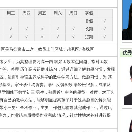
周三
周四
周五
周六
周日
寒假
暑假
√
√
√
√
√
√
长期
√
√
√
√
√
√
短期
√
秀区寻马公寓市二宫
；教员上门区域：越秀区, 海珠区
优秀
艺考女生，为其整理复习高一内 容如函数零点问题、指对函数、
础等。整理 历年高考题供其练习，通过详细了解做题习惯，发现
误区，进而引导该生养成科学的数学学习方法、做题习惯，为 其
好基础。家长学生均赞赏。学生反馈学数 学轻松很多，成绩从
年春季学期线下教学初三 男生，熟悉近年中考的题型、难度，对于选
 有自己的教学方法，能够明显提高孩子对于这类题目的解决能
间带小三男生全科作业，主要工作包括辅导其完成作 业，通过玩
注力，作业结束后根据作业完成 情况，针对性地对各科进行提