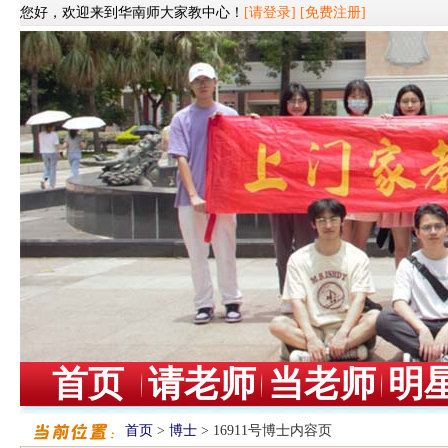
您好，欢迎来到华南师大家教中心！
[请登录]
[免费注册]
首页
请老师
当老师
明
首页
>
博士
> 16911号博士内容页