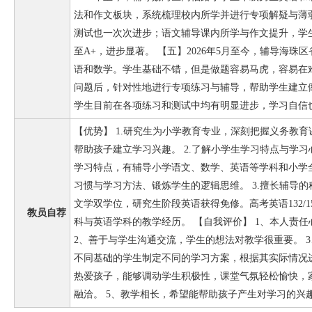
法和作文板块，系统梳理校内所学并进行专项解疑与薄
测试也一次次进步；语文辅导课内所学与作文提升，学
至A+，进步显著。 【五】2026年5月至今，辅导海
语和数学。学生基础不错，但是做题容易马虎，容易在
问题后，针对性地进行专项练习与辅导，帮助学生建立
学生目前在各项练习和测试中均有明显进步，学习自信
【优势】 1.研究生为小学教育专业，深刻把握义务教
帮助孩子建立学习兴趣。 2.了解小学生学习特点与学
学习特点，有辅导小学语文、数学、英语等学科和小学
习惯与学习方法、锻炼学生的逻辑思维。 3.擅长辅导
文学双学位，研究生阶段英语获得免修。高考英语132/150
教员自荐
科与英语学科的教学经历。 【自我评价】 1、本人责
2、善于与学生沟通交流，学生的想法对教学很重要。 
不同基础的学生制定不同的学习方案，根据其实际情况进
热爱孩子，能够调动学生积极性，课堂气氛轻松愉快，
融洽。 5、教学相长，希望能帮助孩子产生对学习的兴