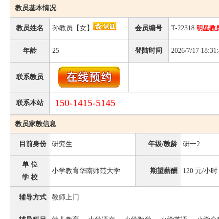
教员基本情况
教员姓名
孙教员【女】
会员编号
T-22318
明星教
年龄
25
登陆时间
2026/7/17 18:31
联系教员
150-1415-5145
联系本站
教员家教信息
目前身份
研究生
年级/教龄
研一2
单 位
小学教育华南师范大学
期望薪酬
120
元/小时
学 校
辅导方式
教师上门