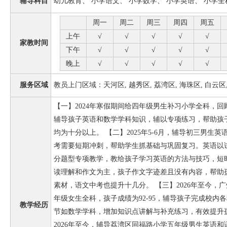
辅导科目
幼儿教育、 小学语文、 小学数学、 小学英语、 小学全
周一
周二
周三
周四
周五
上午
√
√
√
√
√
家教时间
下午
√
√
√
√
√
晚上
√
√
√
√
√
服务区域
教员上门区域：天河区, 越秀区, 荔湾区, 海珠区, 白云区
【一】2024年寒假期间给四年级男生补习小学全科，
辅导孩子英语和数学学科知识，辅以专项练习，帮助孩
均为十分以上。 【二】2025年5-6月，辅导初三男生
考需要短期冲刺，帮助学生抓基础与巩固复习。英语以
分题型专项教学，教给孩子学习英语的方法与技巧，短时
读理解和作文为主，孩子作文字迹差且没有内容，帮助
素材，语文中考也提升十几分。 【三】2026年至今，
年级女生全科，孩子成绩为92-95，辅导孩子完成校内
教学经历
节如数学学科，增加知识点讲解与补充练习，有效提升
2026年至今，辅导荔湾区同福路小学五年级男生英语