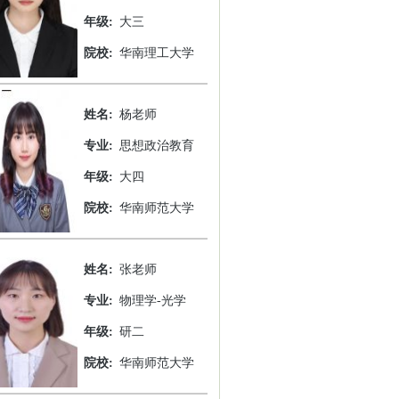
年级:
大三
院校:
华南理工大学
姓名:
杨老师
专业:
思想政治教育
年级:
大四
院校:
华南师范大学
姓名:
张老师
专业:
物理学-光学
年级:
研二
院校:
华南师范大学