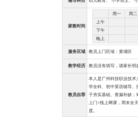
辅导科目
幼儿教育、 小学语文、 
周一
周二
上午
家教时间
下午
晚上
服务区域
教员上门区域：黄埔区
教学经历
教员没有填写，请家长明
本人是广州科技职业技术
学全科、初中英语辅导。
教员自荐
子夯实基础、查漏补缺；
上门+线上网课，周末全
度。