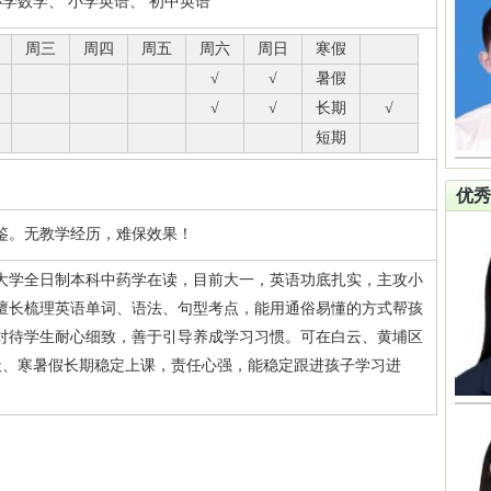
小学数学、 小学英语、 初中英语
周三
周四
周五
周六
周日
寒假
√
√
暑假
√
√
长期
√
短期
优秀
鉴。无教学经历，难保效果！
大学全日制本科中药学在读，目前大一，英语功底扎实，主攻小
擅长梳理英语单词、语法、句型考点，能用通俗易懂的方式帮孩
对待学生耐心细致，善于引导养成学习习惯。可在白云、黄埔区
天、寒暑假长期稳定上课，责任心强，能稳定跟进孩子学习进