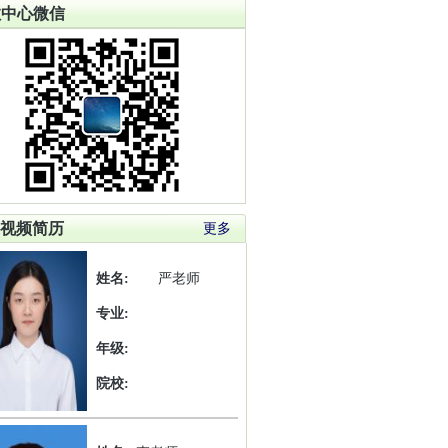
教中心微信
视频简历
更多
姓名:
严老师
专业:
年级:
院校: