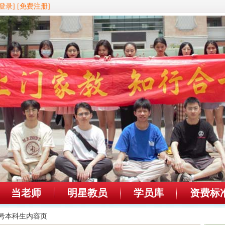
登录]
[免费注册]
当老师
明星教员
学员库
资费标
49号本科生内容页