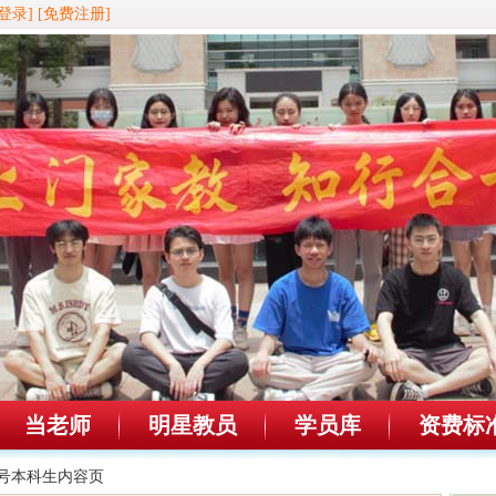
登录]
[免费注册]
当老师
明星教员
学员库
资费标
65号本科生内容页