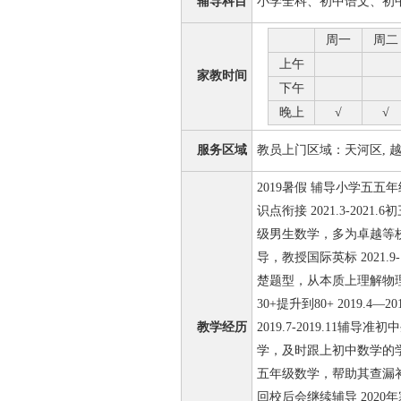
辅导科目
小学全科、初中语文、初
周一
周二
上午
家教时间
下午
晚上
√
√
服务区域
教员上门区域：天河区, 越秀
2019暑假 辅导小学五
识点衔接 2021.3-2021
级男生数学，多为卓越等校外
导，教授国际英标 2021.9
楚题型，从本质上理解物理知
30+提升到80+ 2019.
教学经历
2019.7-2019.1
学，及时跟上初中数学的学习
五年级数学，帮助其查漏补
回校后会继续辅导 202