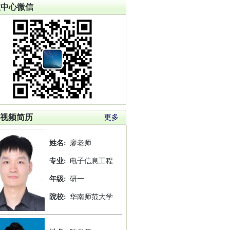
教中心微信
视频简历
更多
姓名:
廖老师
专业:
电子信息工程
年级:
研一
院校:
华南师范大学