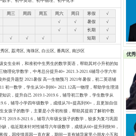
中数学、初中英语、初中物理、初中化学
周三
周四
周五
周六
周日
寒假
√
√
√
暑假
√
√
√
长期
√
√
√
√
短期
√
区, 荔湾区, 海珠区, 白云区, 番禺区, 南沙区
优秀
五年级女生全科，和准初中生男生的数学英语，帮助其对小升初的知
.6初三物理化学数学，中考总分提升40+ 2021.3-2021.6辅导小学六年
提升题型 2021暑假 高一生物预习 2021年暑假，初二英语辅
-11 初一数学，学生从50+到80+ 2021.12高一物理，帮助学生理清
识，提升自己 2019.1-2019.6，辅导初三数学，学生数学从
4—2019.6，辅导小学四年级数学，成绩从70+提高到90+，且更加自信
1辅导准初中生女孩子的数学，主要是小升初衔接，帮助其提前了解初中数
 2019.8-2021.6，辅导六年级女孩子的数学，较多为复习巩固
缺，临近期末针对性辅导六年级数学，成绩从60+提升到快90，
0年寒假，因疫情原因一直在家，期间一直有辅导家里小朋友小五和