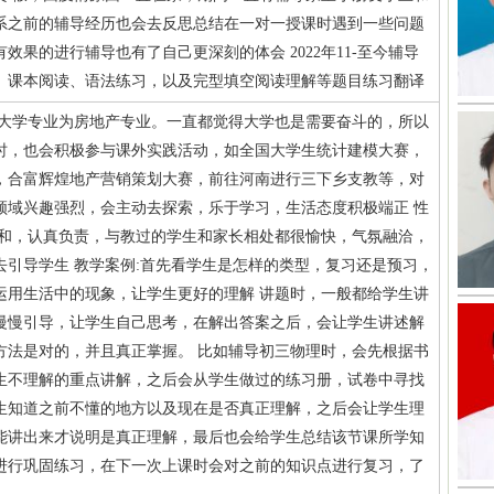
系之前的辅导经历也会去反思总结在一对一授课时遇到一些问题
效果的进行辅导也有了自己更深刻的体会 2022年11-至今辅导
、课本阅读、语法练习，以及完型填空阅读理解等题目练习翻译
，大学专业为房地产专业。一直都觉得大学也是需要奋斗的，所以
时，也会积极参与课外实践活动，如全国大学生统计建模大赛，
，合富辉煌地产营销策划大赛，前往河南进行三下乡支教等，对
领域兴趣强烈，会主动去探索，乐于学习，生活态度积极端正 性
随和，认真负责，与教过的学生和家长相处都很愉快，气氛融洽，
去引导学生 教学案例:首先看学生是怎样的类型，复习还是预习，
运用生活中的现象，让学生更好的理解 讲题时，一般都给学生讲
慢慢引导，让学生自己思考，在解出答案之后，会让学生讲述解
方法是对的，并且真正掌握。 比如辅导初三物理时，会先根据书
生不理解的重点讲解，之后会从学生做过的练习册，试卷中寻找
生知道之前不懂的地方以及现在是否真正理解，之后会让学生理
能讲出来才说明是真正理解，最后也会给学生总结该节课所学知
进行巩固练习，在下一次上课时会对之前的知识点进行复习，了