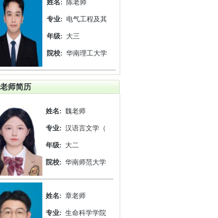
姓名:
陈老师
专业:
电气工程及其
年级:
大三
院校:
华南理工大学
老师简历
姓名:
魏老师
专业:
汉语言文学（
年级:
大二
院校:
华南师范大学
姓名:
章老师
专业:
生命科学学院