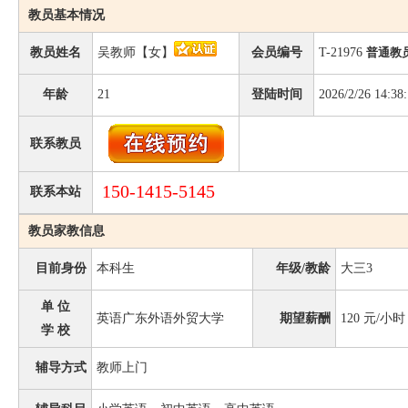
教员基本情况
教员姓名
吴教师【女】
会员编号
T-21976
普通教
年龄
21
登陆时间
2026/2/26 14:38
联系教员
150-1415-5145
联系本站
教员家教信息
目前身份
本科生
年级/教龄
大三3
单 位
英语广东外语外贸大学
期望薪酬
120
元/小时
学 校
辅导方式
教师上门