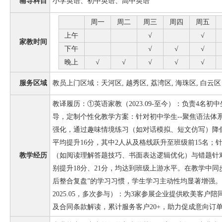
辅导科目
小学英语、初中英语、高中英语
周一
周二
周三
周四
周五
上午
√
√
家教时间
下午
√
√
√
晚上
√
√
√
√
√
服务区域
教员上门区域：天河区, 越秀区, 荔湾区, 海珠区, 白云区
教译履历：①英语家教（2023.09-至今）：负责4名
导，定制个性化教学方案：针对初中学生--聚焦语法体
强化，通过趣味情境练习（如对话模拟、短文仿写）降
平均提升16分，其中2人从及格线跃升至班级前15名；
教学经历
（如阅读理解答题技巧、书面表达逻辑优化）与错题针
别提升18分、21分，均达到班级上游水平。在教学中同
后整合复盘”的学习习惯，学生学习主动性均显著增强。 ②
2025.05，多次参与）：为3家参展企业提供欧美客户
及合同条款解读，累计服务客户20+，助力促成意向订单