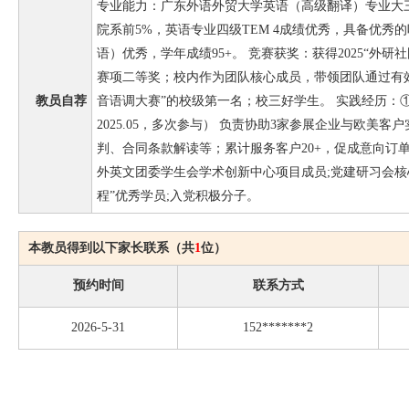
专业能力：广东外语外贸大学英语（高级翻译）专业大三学生
院系前5%，英语专业四级TEM 4成绩优秀，具备优秀
语）优秀，学年成绩95+。 竞赛获奖：获得2025“外研
赛项二等奖；校内作为团队核心成员，带领团队通过有
教员自荐
音语调大赛”的校级第一名；校三好学生。 实践经历：①广交
2025.05，多次参与） 负责协助3家参展企业与欧美
判、合同条款解读等；累计服务客户20+，促成意向订单
外英文团委学生会学术创新中心项目成员;党建研习会核
程”优秀学员;入党积极分子。
本教员得到以下家长联系（共
1
位）
预约时间
联系方式
2026-5-31
152*******2