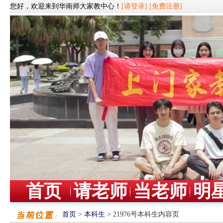
您好，欢迎来到华南师大家教中心！
[请登录]
[免费注册]
首页
请老师
当老师
明
首页
>
本科生
> 21976号本科生内容页