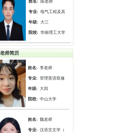
姓名:
陈老师
专业:
电气工程及其
年级:
大三
院校:
华南理工大学
老师简历
姓名:
李老师
专业:
管理英语双修
年级:
大四
院校:
中山大学
姓名:
魏老师
专业:
汉语言文学（