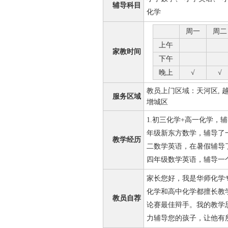
辅导科目
化学
周一
周二
上午
家教时间
下午
晚上
√
√
教员上门区域：天河区, 越秀区
服务区域
增城区
1.初三化学+高一化学，辅
年级新东方数学，辅导了
教学经历
二数学英语，在暑假辅导
四年级数学英语，辅导一
家长您好，我是华师化学
化学和高中化学都擅长教
教员自荐
论赛最佳辩手。我的教学
力辅导您的孩子，让他有