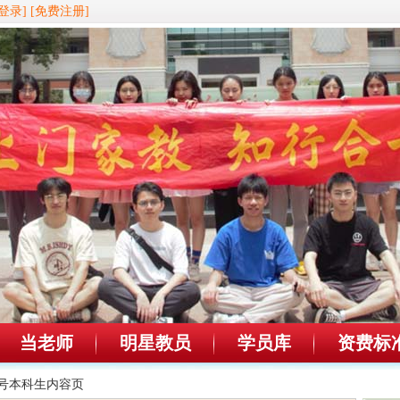
登录]
[免费注册]
当老师
明星教员
学员库
资费标
72号本科生内容页