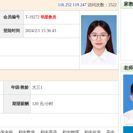
家
116.252.119.247
访问次数：
2522
会员编号
T-19272
明星教员
登陆时间
2024/2/1 15:36:43
老师
年级/教龄
大三1
期望薪酬
120
元/小时
小学全科、 初中数学、 初中英语、 初中物理、 初中化学、 高中