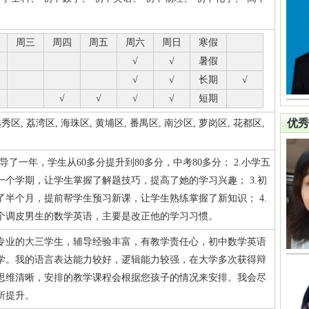
周三
周四
周五
周六
周日
寒假
√
√
暑假
√
√
长期
√
√
√
√
√
短期
优秀
, 荔湾区, 海珠区, 黄埔区, 番禺区, 南沙区, 萝岗区, 花都区,
导了一年，学生从60多分提升到80多分，中考80多分； 2.小学五
一个学期，让学生掌握了解题技巧，提高了她的学习兴趣； 3.初
了半个月，提前帮学生预习新课，让学生熟练掌握了新知识； 4.
个调皮男生的数学英语，主要是改正他的学习习惯。
专业的大三学生，辅导经验丰富，有教学责任心，初中数学英语
学。我的语言表达能力较好，逻辑能力较强，在大学多次获得辩
思维清晰，安排的教学课程会根据您孩子的情况来安排。我会尽
所提升。