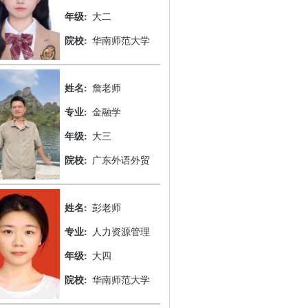
年级:
大二
院校:
华南师范大学
姓名:
詹老师
专业:
金融学
年级:
大三
院校:
广东外语外贸
姓名:
彭老师
专业:
人力资源管理
年级:
大四
院校:
华南师范大学