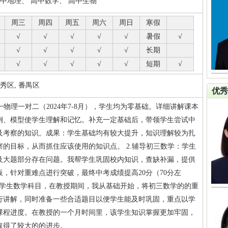
初中地理、 高中数学、 高中生物
周三
周四
周五
周六
周日
寒假
√
√
√
√
√
暑假
√
√
√
√
√
√
长期
√
√
√
√
√
短期
√
秀区, 番禺区
优秀
准高一物理一对二（2024年7-8月），学生均为零基础。详细讲解课本
例、模型使学生理解和记忆。补充一定基础后，带领学生尝试中
及考察的知识。成果：学生基础均有较大提升，知识理解较为扎
的目标，从而抓住应该使用的知识点。 2.辅导初三数学：学生
及大题部分存在问题。我帮学生巩固校内知识，查缺补漏，提供
，针对重难点进行突破，最终中考成绩提高20分（70分左
名初三学生数学科目，在教授期间，我从基础开始，将初三数学的的重
行讲解，同时准备一些合适题目以便学生能及时巩固，重点以学
课程进度。在教授的一个月时间里，该学生知识掌握更加牢固，
取得了较大的的进步。