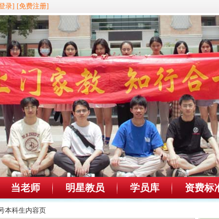
登录]
[免费注册]
当老师
明星教员
学员库
资费标
10号本科生内容页