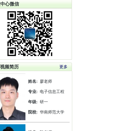
教中心微信
视频简历
更多
姓名:
廖老师
专业:
电子信息工程
年级:
研一
院校:
华南师范大学