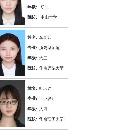
年级:
研二
院校:
中山大学
姓名:
车老师
专业:
历史系师范
年级:
大三
院校:
华南师范大学
姓名:
叶老师
专业:
工业设计
年级:
大四
院校:
华南理工大学