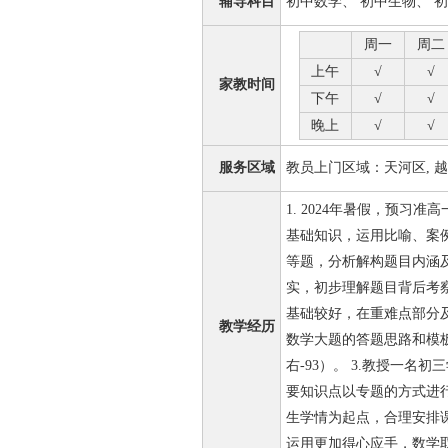
辅导科目
初中数学、 初中生物、 
周一
周二
上午
√
√
家教时间
下午
√
√
晚上
√
√
服务区域
教员上门区域：天河区, 越
1. 2024年暑假，预习
基础知识，运用比喻、案
等题，分析解构题目内涵
实，初步理解题目背后考察
基础较好，在重难点部分
教学经历
数学大题的答题思路和模板
右-93）。 3.教授一
要知识点以专题的方式进
生学情为起点，合理安排
运用更加得心应手，数学