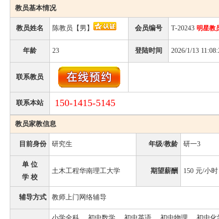
教员基本情况
教员姓名
陈教员【男】
会员编号
T-20243
明星教
年龄
23
登陆时间
2026/1/13 11:08:
联系教员
150-1415-5145
联系本站
教员家教信息
目前身份
研究生
年级/教龄
研一3
单 位
土木工程华南理工大学
期望薪酬
150
元/小时
学 校
辅导方式
教师上门网络辅导
小学全科、 初中数学、 初中英语、 初中物理、 初中化