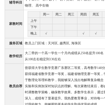
辅导科目
物理、 高中生物
周一
周二
周三
周四
周五
上午
家教时间
下午
晚上
√
√
√
服务区域
教员上门区域：天河区, 越秀区, 海珠区
大二带的一个高一学生一个月内成绩从250名提升100
教学经历
从100左右稳定到130左右
曾获得大学生数学竞赛广东赛区二等奖，高考数学140分
获得福建省数学竞赛一等奖，福建省物理竞赛一等奖，学
于数理化等理科教学，我能够深入浅出地解释复杂概念
教员自荐
实验和实例加深对知识点的理解。每次家教结束后，都
时调整教学策略，确保教学效果。多数学生表示，通过
深入，成绩有了显著提升。我热爱教育事业，对待每一
过我的努力，能够帮助更多的学生取得优异的成绩。