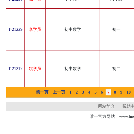
T-21229
李学员
初中数学
初一
T-21217
姚学员
初中数学
初二
第一页
上一页
1
2
3
4
5
6
7
8
9
10
网站简介
帮助
唯一官方网站：www.hnsd