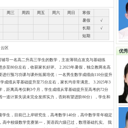
周三
周四
周五
周六
周日
寒假
暑假
√
长期
√
短期
白云区
优秀
航教育辅导一名高二升高三学生的数学，主攻薄弱点攻克与基础练
步至80分左右，收获家长好评。 2.2023年暑假，独立教两名高
要进行预习功课与课外拓展培优：一名男生数学成绩由110分提升
学成绩从零基础提升至75分左右，家长均非常满意。 3.2025年3
学，距离高考仅剩3个月，学生成绩从零基础提升至高考的72分
因一道计算失误未完全发挥实力，否则有望进阶80分），学生和
读学生，目前已上岸研究生，高考数学140分，高中数学常年稳定
一，高中校级数学竞赛第一，英语四六级已过，数理基础扎实。 我