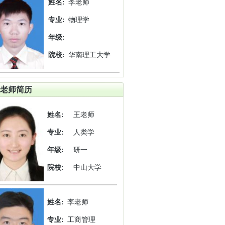
姓名:
李老师
专业:
物理学
年级:
院校:
华南理工大学
老师简历
姓名:
王老师
专业:
人类学
年级:
研一
院校:
中山大学
姓名:
李老师
专业:
工商管理