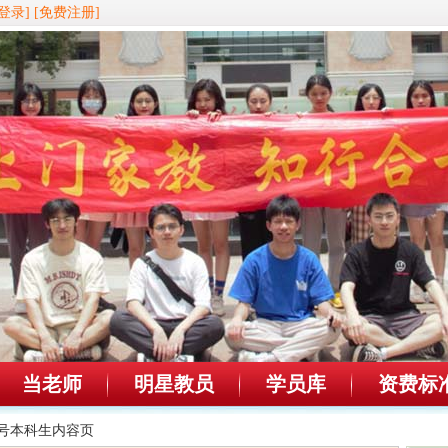
登录]
[免费注册]
当老师
明星教员
学员库
资费标
10号本科生内容页