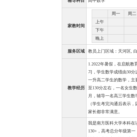
辅导科目
高中数学
周一
周二
上午
家教时间
下午
晚上
服务区域
教员上门区域：天河区, 
1.2022年暑假，在启
习，学生数学成绩由30分进
一升高二学生的数学，主
教学经历
至130分左右，一名女生数
月，辅导一名高三学生数
（学生考完沟通后表示，
家长都非常满意。
我是南方医科大学本科在
130+，高考总分年级第