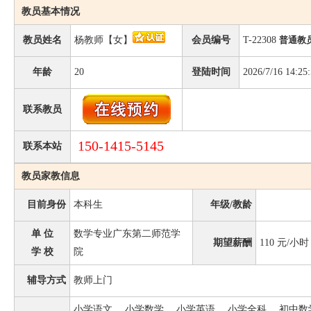
教员基本情况
教员姓名
杨教师【女】
会员编号
T-22308
普通教
年龄
20
登陆时间
2026/7/16 14:25
联系教员
150-1415-5145
联系本站
教员家教信息
目前身份
本科生
年级/教龄
单 位
数学专业广东第二师范学
期望薪酬
110
元/小时
学 校
院
辅导方式
教师上门
小学语文、 小学数学、 小学英语、 小学全科、 初中数