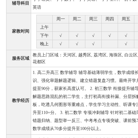
辅导科目
英语
周一
周二
周三
周四
周五
上午
家教时间
下午
√
√
√
√
√
晚上
√
√
√
√
教员上门区域：天河区, 越秀区, 荔湾区, 海珠区, 白云区, 
服务区域
花都区
1. 高二升高三 数学辅导 辅导基础薄弱学生，数学成绩长
识、强化审题解题逻辑、建立错题复盘习惯。最终开学月
提至90分，获家长高度认可。 2. 初三数学 衔接提升
解题思路混乱的初二学生，主打初高衔接补漏、分层拆
教学经历
板，吃透几何图形等重难点，学生学习主动性、听课专注
升至110+分。 3. 初二数学 专项冲刺辅导 针对初二
错题归纳、题型举一反三、中考考点专项突破、课前预
数学成绩从70多分提升至100分以上。