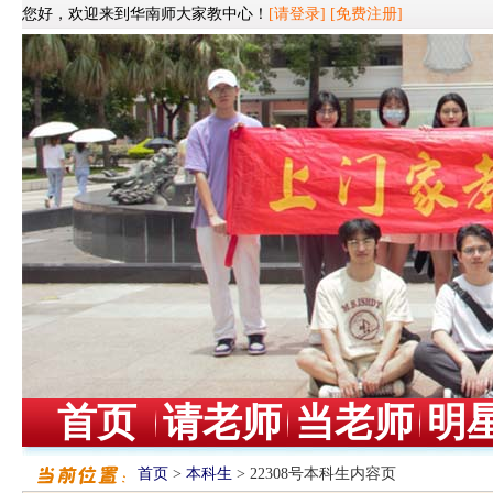
您好，欢迎来到华南师大家教中心！
[请登录]
[免费注册]
首页
请老师
当老师
明
首页
>
本科生
> 22308号本科生内容页