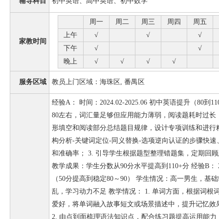
辅导科目
初中英语、高中英语、初中数学
周一
周二
周三
周四
周五
上午
√
√
√
家教时间
下午
√
√
晚上
√
√
√
√
服务区域
教员上门区域：海珠区, 番禺区
经验A： 时间：2024.02-2025.06 初中英语提升（8
80左右，词汇量足够但应用能力薄弱，阅读题耗时过长，容
形填空和阅读部分总结题目规律，设计专项训练和进行精读
构分析-关键词定位-同义替换-选项逆向认证的步骤快
和准确率； 3. 引导学生根据题型整理错题集，定期回
教学成果：学生分数从90分水平提高到110+分 经验B： 2
（50分提高到稳定80～90） 学生情况：高一男生，
乱，学习动力不足 教学情况： 1. 单词方面，根据词
爱好，将单词融入故事短文或场景描述中，提升记忆效
2. 由点到面梳理语法知识点，配合练习题提高运用能