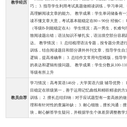
教学经历
巧； 3. 指导学生利用考试真题做精读训练，学习单词
高理解阅读文章的能力。 教学成果：学生单词储备有
读不懂文章大意，考试基本能稳定在80～90分 经验C： 时
（等级B-到能稳定在A） 学生情况：高一男生，长难
致阅读题出错；语法知识不够扎实，语法填空部分容易
达。 教学情况： 1. 总结梳理语法专题，按专题分类进行
训练，结合阅读题目和部分课外外刊文章，指导学生自
逻辑，提高准确率； 3. 总结作文常用句型模版，指导
的表达和逻辑衔接问题。 教学成果：学生分数从100-11
等级有所上升
学习情况：高考英语146分，大学英语六级 辅导优势： 
目稳定在班级第一，善于运用记忆曲线和精听精读的方
教员自荐
训练； 2. 擅长总结归纳：对于应试题型有一套高效的
理和有针对性的查漏补缺； 3. 耐心细致，擅长沟通：
块，耐心解答学生疑问，并根据学生个体差异调整教学