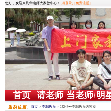
您好，欢迎来到华南师大家教中心！
[请登录]
[免费注册]
首页
请老师
当老师
明
首页
>
专职教员
> 22243号专职教员内容页