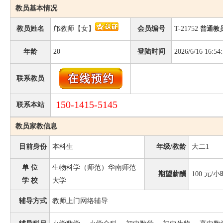
教员基本情况
教员姓名
邝教师【女】
会员编号
T-21752
普通教
年龄
20
登陆时间
2026/6/16 16:54
联系教员
150-1415-5145
联系本站
教员家教信息
目前身份
本科生
年级/教龄
大二1
单 位
生物科学（师范）华南师范
期望薪酬
100
元/小
学 校
大学
辅导方式
教师上门网络辅导