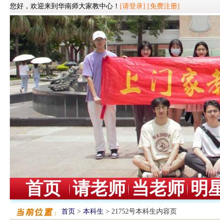
您好，欢迎来到华南师大家教中心！
[请登录]
[免费注册]
首页
请老师
当老师
明
首页
>
本科生
> 21752号本科生内容页