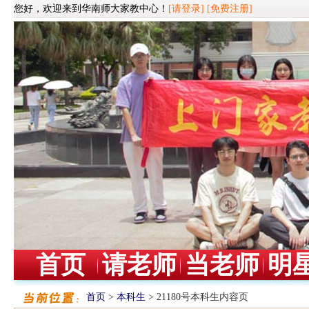
您好，欢迎来到华南师大家教中心！
[请登录]
[免费注册]
首页
请老师
当老师
明
首页
>
本科生
> 21180号本科生内容页