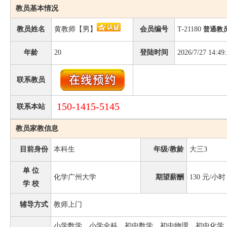
教员基本情况
教员姓名
黄教师【男】
会员编号
T-21180
普通教
年龄
20
登陆时间
2026/7/27 14:49
联系教员
150-1415-5145
联系本站
教员家教信息
目前身份
本科生
年级/教龄
大三3
单 位
化学广州大学
期望薪酬
130
元/小时
学 校
辅导方式
教师上门
小学数学、小学全科、初中数学、初中物理、初中化学