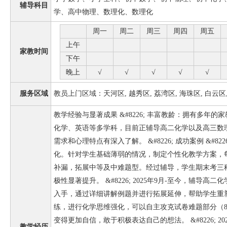
辅导科目
学、高中物理、数理化、数理化
周一
周二
周三
周四
周五
上午
家教时间
下午
晚上
√
√
√
√
√
服务区域
教员上门区域：天河区, 越秀区, 荔湾区, 海珠区, 白云区
教学经验与显著成果 &#8226; 丰富教龄：拥有多年
化学、英语等多学科，目前正辅导高二化学以及高三数
需求和心理特点有深入了解。 &#8226; 成功案例 &#8226
化。针对学生基础薄弱的情况，制定个性化教学方案，
补漏，拓展中等及中难题型。经过辅导，学生期末考三科
极性显著提升。 &#8226; 2025年9月-至今，辅导
入手，通过详细讲解例题并进行拓展延伸，帮助学生重
练，进行化学思维强化，可以自主攻克试卷难题部分（80-
变得更加自信，敢于积极表达自己的想法。 &#8226; 20
教学经历