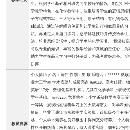
生。根据学生基础相对班内同学较好的情况，制定针对性拔高
学教学特色：在化学教学中，注重培养学生的逻辑思维
子方程式书写、三大守恒应用、原子结构、有机物命名
础知识。通过讲解经典例题和让学生进行相似题目练习
法。再通过大量题目练习，总结解题技巧并传授给学生
法，培养思维灵活性，提升学生的化学素养。 我深知
将以专业的知识、丰富的教学经验和真诚的责任心，为
助力学生在高三学习中打好基础，为高考做好准备。期
拼搏！
个人简历 姓名：黄伟 性别：男 联系电话：****** 
业大三学生 学术底蕴与成绩亮点 &#8226; 高考佳绩：物
英语117分，数理化基础扎实，尤其在化学学科上表现
学科基础。 &#8226; 竞赛荣誉：小学斩获数学奥赛
一等奖，展现出在理科学习上的天赋与潜力，对学科知识的理
摇篮：毕业于廉江市实验中学实验班，该班级今年有多
越，个人学术素养在良好氛围中得到充分培养。 个人特质与
教员自荐
性格开朗热情，极具耐心，待人温柔和善，拥有出色的