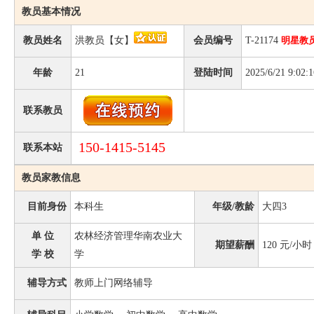
教员基本情况
教员姓名
洪教员【女】
会员编号
T-21174
明星教
年龄
21
登陆时间
2025/6/21 9:02:1
联系教员
150-1415-5145
联系本站
教员家教信息
目前身份
本科生
年级/教龄
大四3
单 位
农林经济管理华南农业大
期望薪酬
120
元/小时
学 校
学
辅导方式
教师上门网络辅导