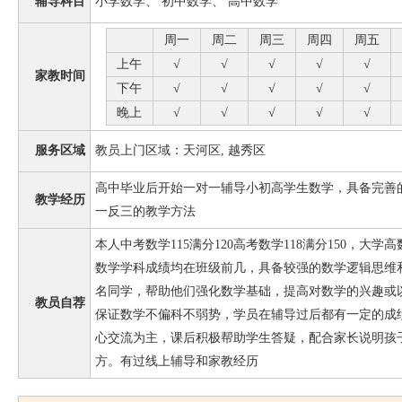
辅导科目
小学数学、 初中数学、 高中数学
周一
周二
周三
周四
周五
上午
√
√
√
√
√
家教时间
下午
√
√
√
√
√
晚上
√
√
√
√
√
服务区域
教员上门区域：天河区, 越秀区
高中毕业后开始一对一辅导小初高学生数学，具备完善
教学经历
一反三的教学方法
本人中考数学115满分120高考数学118满分150，大
数学学科成绩均在班级前几，具备较强的数学逻辑思维
名同学，帮助他们强化数学基础，提高对数学的兴趣或
教员自荐
保证数学不偏科不弱势，学员在辅导过后都有一定的成
心交流为主，课后积极帮助学生答疑，配合家长说明孩
方。有过线上辅导和家教经历