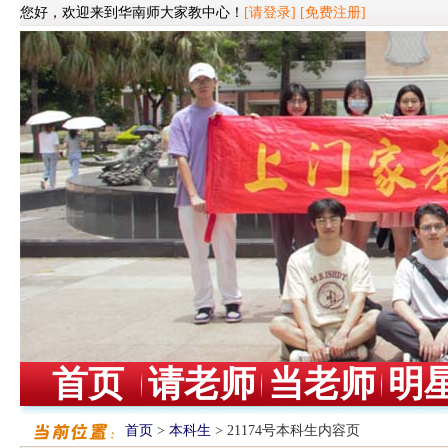
您好，欢迎来到华南师大家教中心！
[请登录]
[免费注册]
首页
请老师
当老师
明
首页
>
本科生
> 21174号本科生内容页