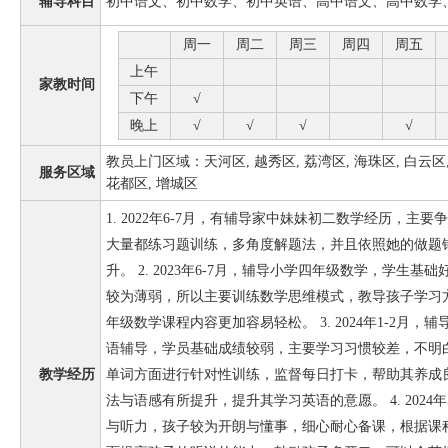
辅导科目
初中语文、初中数学、初中英语、高中语文、高中数学
周一
周二
周三
周四
周五
上午
家教时间
下午
√
晚上
√
√
√
√
教员上门区域：天河区, 越秀区, 荔湾区, 海珠区, 白云区, 
服务区域
花都区, 增城区
1. 2022年6-7月，有辅导家中妹妹初二数学经历，
大量都练习题训练，多角度解题法，并且依照她的做题
升。 2. 2023年6-7月，辅导小学四年级数学，学生
较为薄弱，所以主要训练数学思维模式，教导孩子学习
年级数学课程内容更加容易轻松。 3. 2024年1-2月
语辅导，学员基础成绩较弱，主要学习习惯较差，不明
教学经历
单词方面进行针对性训练，监督每日打卡，帮助其养成
法与语感有所提升，提升其学习英语的意愿。 4. 2024
与听力，孩子较为开朗与懂事，细心耐心备课，根据课