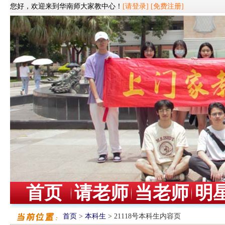
您好，欢迎来到华南师大家教中心！
[请登录]
[免费注册]
首页
请老师
当老师
明
首页
>
本科生
> 21118号本科生内容页