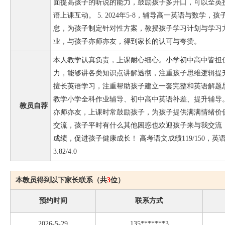
面提高孩子的听说的能力，鼓励孩子多开口，可以全英
语上课互动。 5. 2024年5-8，辅导高一英语与数学
怠，为孩子制定针对性方案，教授孩子学习计划与学习
业，与孩子亦师亦友，得到家长的认可与夸赞。
本人教学认真负责，上课耐心细心。小学初中高中皆担
力，能够讲各类知识点讲解透彻，注重孩子思维逻辑提
擅长英语学习，注重帮助孩子建立一套完整和英语解题
教学小学全科作业辅导、初中高中英语补差、提升辅导
教员自荐
亦师亦友，上课时常鼓励孩子，为孩子提供满满情绪价
交流，孩子平时有什么其他困惑也欢迎孩子来与我交流
成绩，促进孩子健康成长！ 高考语文成绩119/150，英语
3.82/4.0
本教员得到以下家长联系（共
3
位）
预约时间
联系方式
2026-5-29
135*******3