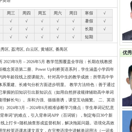
中英语
周三
周四
周五
周六
周日
寒假
√
√
√
√
√
√
暑假
√
√
√
√
√
√
长期
√
√
√
√
√
√
短期
区, 荔湾区, 白云区, 黄埔区, 番禺区
优秀
2023年9月 – 2026年5月 教学范围覆盖全学段：长期在线教授
概念英语第二册、Power Up剑桥英语系列，学生涵盖小学四年
的跨年龄段线上授课能力。针对高中生的教学成效：所带高中学
体系重建、长难句分析方面进步明显。 教学方法特色：善于通过
已掌握的旧知识引出新知识点（如用自然拼读规律辅助高中单词
读理解长句）。亲和力强、循循善诱，课堂互动频繁。 二、英语
2024年3月 – 2024年6月精准诊断学习痛点：学生单词记忆意
背单词”的难点，引入背单词APP（百词斩），制定每日30个新
日线上打卡+随机抽查形成监督机制，解决拖延问题。语境化高效
用学校英语课本课文原文，在完整语境中讲解单词用法（一词多