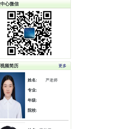
教中心微信
视频简历
更多
姓名:
严老师
专业:
年级:
院校: