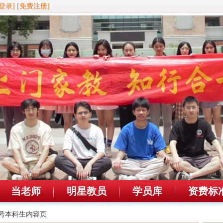
登录]
[免费注册]
当老师
明星教员
学员库
资费标
37号本科生内容页