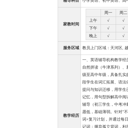
辅导科目
小学英语、初中英语、高
周一
周二
上午
√
√
家教时间
下午
√
√
晚上
√
√
服务区域
教员上门区域：天河区, 越秀
一、英语辅导机构教学经历 
自然拼读（牛津系列）、新
级至高中年级，具备扎实
段学生在词汇拓展、语法
提问与知识迁移，用学生
记忆，用句型拆解高中阅
辅导（初三学生，中考冲刺）
愿低，基础薄弱。针对“不
教学经历
词+复习计划，并通过每
记词：摒弃孤立背词，利