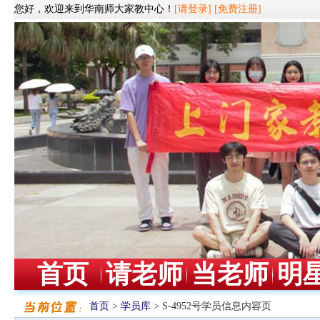
您好，欢迎来到华南师大家教中心！
[请登录]
[免费注册]
首页
请老师
当老师
明
首页
>
学员库
> S-4952号学员信息内容页