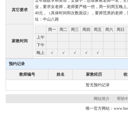
五年级数学和英语，女孩子，想请家教老师一名，主
业，要求女老师，老师要严格一些，周一到周五晚上
其它要求
40元，（具体时间和次数面议），要师范类的老师
址：中山八路
周一
周二
周三
周四
周五
周六
周日
上午
家教时间
下午
晚上
√
√
√
√
√
预约记录
教师编号
姓名
家教经历
收
暂无预约记录
网站简介
帮助
唯一官方网站：www.hnsd