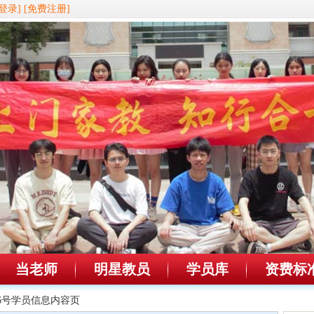
登录]
[免费注册]
当老师
明星教员
学员库
资费标
946号学员信息内容页