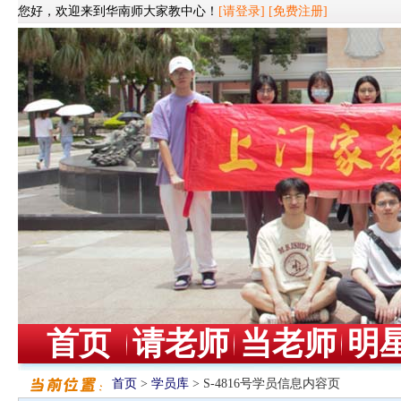
您好，欢迎来到华南师大家教中心！
[请登录]
[免费注册]
首页
请老师
当老师
明
首页
>
学员库
> S-4816号学员信息内容页