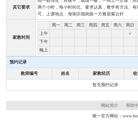
高一数理化，男孩子，成绩一般，一周上一次课，周
其它要求
两个小时，每小时80元。要求认真，教学有方法、
可。上课地点：海珠区细岗路一方雅居紫云轩
周一
周二
周三
周四
周五
周六
周日
上午
√
家教时间
下午
晚上
预约记录
教师编号
姓名
家教经历
收
暂无预约记录
网站简介
帮助
唯一官方网站：www.hnsd