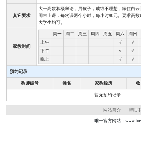
大一高数和概率论，男孩子，成绩不理想，家住白云
其它要求
周末上课，每次课两个小时，每小时90元。要求高
大学生均可。
周一
周二
周三
周四
周五
周六
周日
上午
√
√
家教时间
下午
√
√
晚上
√
√
预约记录
教师编号
姓名
家教经历
收
暂无预约记录
网站简介
帮助
唯一官方网站：www.hnsd