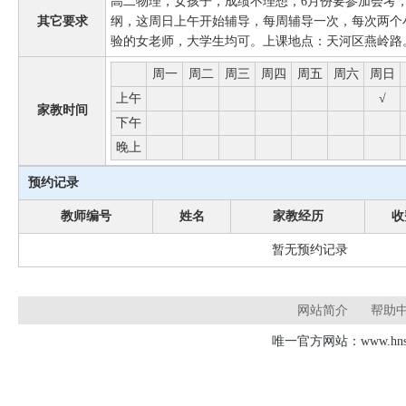
高二物理，女孩子，成绩不理想，6月份要参加会考
其它要求
纲，这周日上午开始辅导，每周辅导一次，每次两个
验的女老师，大学生均可。上课地点：天河区燕岭路
周一
周二
周三
周四
周五
周六
周日
上午
√
家教时间
下午
晚上
预约记录
教师编号
姓名
家教经历
收
暂无预约记录
网站简介
帮助
唯一官方网站：www.hnsd