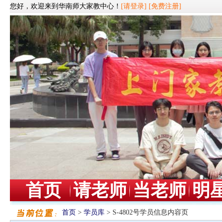
您好，欢迎来到华南师大家教中心！
[请登录]
[免费注册]
首页
请老师
当老师
明
首页
>
学员库
> S-4802号学员信息内容页