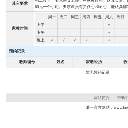
初二数学，要求是女老师，有家教经验，认真负责。
其它要求
60元一个小时。要求教员有责任心和耐心，能认真
周一
周二
周三
周四
周五
周六
周日
上午
√
家教时间
下午
√
晚上
√
√
√
√
√
预约记录
教师编号
姓名
家教经历
收
暂无预约记录
网站简介
帮助
唯一官方网站：www.hnsd