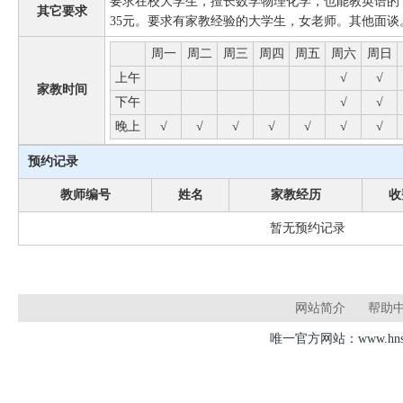
要求在校大学生，擅长数学物理化学，也能教英语的
其它要求
35元。要求有家教经验的大学生，女老师。其他面谈
周一
周二
周三
周四
周五
周六
周日
上午
√
√
家教时间
下午
√
√
晚上
√
√
√
√
√
√
√
预约记录
教师编号
姓名
家教经历
收
暂无预约记录
网站简介
帮助
唯一官方网站：www.hnsd