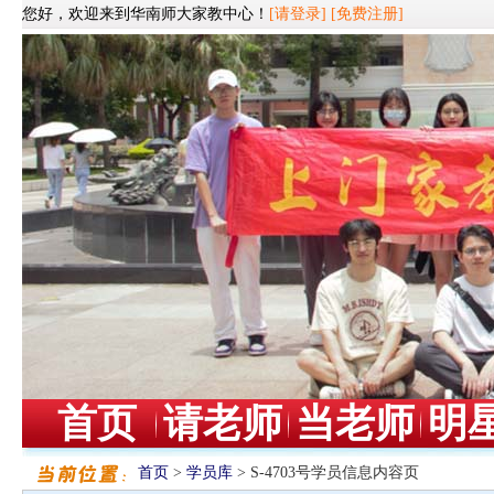
您好，欢迎来到华南师大家教中心！
[请登录]
[免费注册]
首页
请老师
当老师
明
首页
>
学员库
> S-4703号学员信息内容页