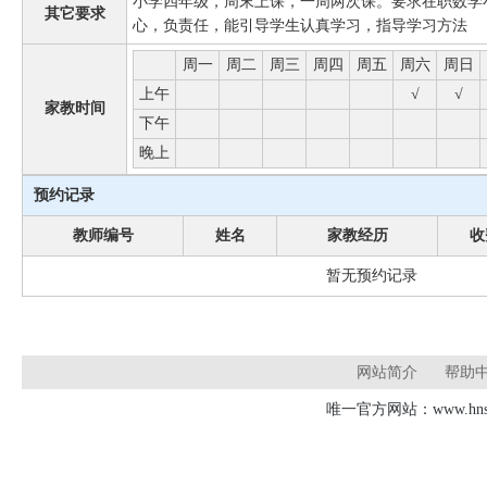
小学四年级，周末上课，一周两次课。要求在职数学
其它要求
心，负责任，能引导学生认真学习，指导学习方法
周一
周二
周三
周四
周五
周六
周日
上午
√
√
家教时间
下午
晚上
预约记录
教师编号
姓名
家教经历
收
暂无预约记录
网站简介
帮助
唯一官方网站：www.hnsd