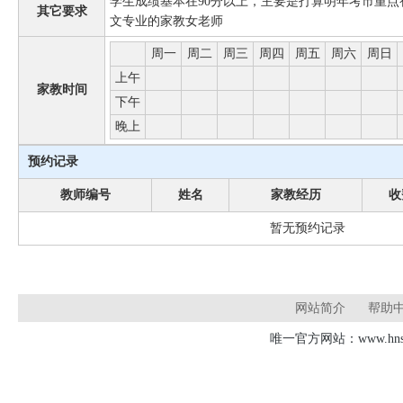
学生成绩基本在90分以上，主要是打算明年考市重
其它要求
文专业的家教女老师
周一
周二
周三
周四
周五
周六
周日
上午
家教时间
下午
晚上
预约记录
教师编号
姓名
家教经历
收
暂无预约记录
网站简介
帮助
唯一官方网站：www.hnsd