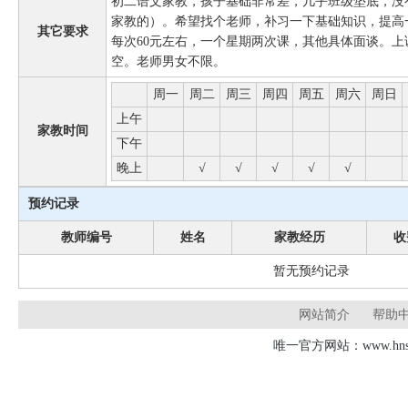
初二语文家教，孩子基础非常差，几乎班级垫底，没
家教的）。希望找个老师，补习一下基础知识，提高
其它要求
每次60元左右，一个星期两次课，其他具体面谈。
空。老师男女不限。
周一
周二
周三
周四
周五
周六
周日
上午
家教时间
下午
晚上
√
√
√
√
√
预约记录
教师编号
姓名
家教经历
收
暂无预约记录
网站简介
帮助
唯一官方网站：www.hnsd