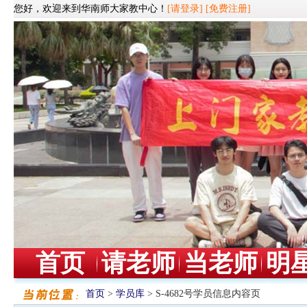
您好，欢迎来到华南师大家教中心！
[请登录]
[免费注册]
首页
请老师
当老师
明
首页
>
学员库
> S-4682号学员信息内容页