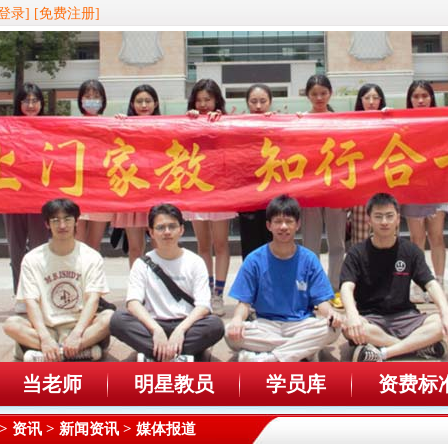
登录]
[免费注册]
当老师
明星教员
学员库
资费标
>
资讯
>
新闻资讯
> 媒体报道