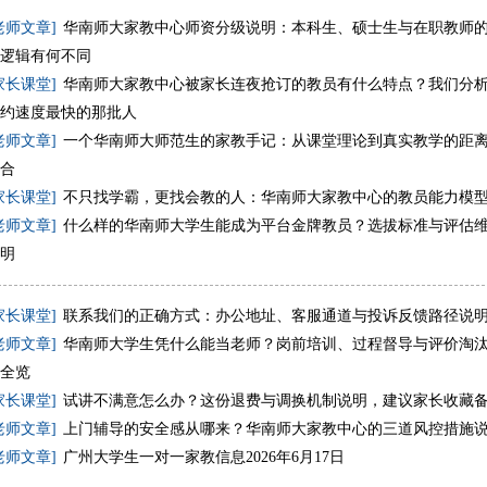
老师文章]
华南师大家教中心师资分级说明：本科生、硕士生与在职教师
逻辑有何不同
家长课堂]
华南师大家教中心被家长连夜抢订的教员有什么特点？我们分
约速度最快的那批人
老师文章]
一个华南师大师范生的家教手记：从课堂理论到真实教学的距
合
家长课堂]
不只找学霸，更找会教的人：华南师大家教中心的教员能力模
老师文章]
什么样的华南师大学生能成为平台金牌教员？选拔标准与评估
明
家长课堂]
联系我们的正确方式：办公地址、客服通道与投诉反馈路径说
老师文章]
华南师大学生凭什么能当老师？岗前培训、过程督导与评价淘
全览
家长课堂]
试讲不满意怎么办？这份退费与调换机制说明，建议家长收藏
老师文章]
上门辅导的安全感从哪来？华南师大家教中心的三道风控措施
老师文章]
广州大学生一对一家教信息2026年6月17日