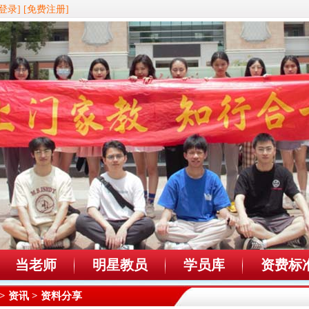
登录]
[免费注册]
当老师
明星教员
学员库
资费标
>
资讯
> 资料分享