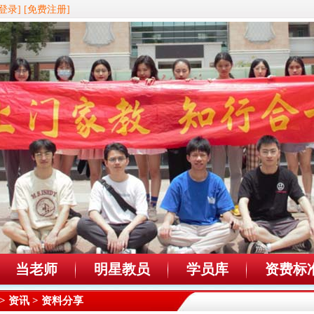
登录]
[免费注册]
当老师
明星教员
学员库
资费标
>
资讯
> 资料分享