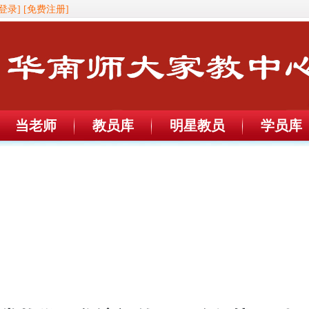
登录]
[免费注册]
当老师
教员库
明星教员
学员库