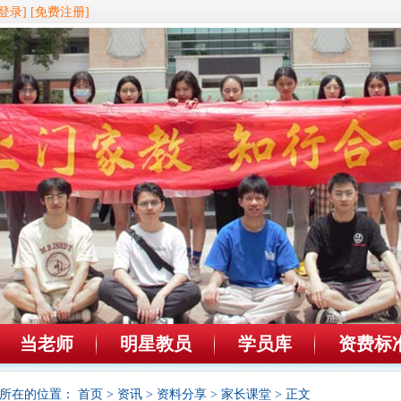
登录]
[免费注册]
当老师
明星教员
学员库
资费标
所在的位置：
首页
>
资讯
>
资料分享
>
家长课堂
> 正文