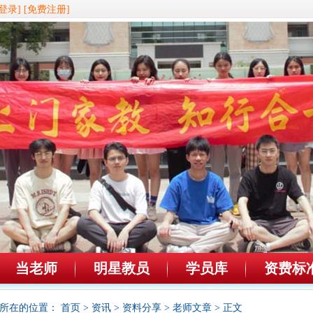
登录]
[免费注册]
当老师
明星教员
学员库
资费标
所在的位置：
首页
>
资讯
>
资料分享
>
老师文章
> 正文