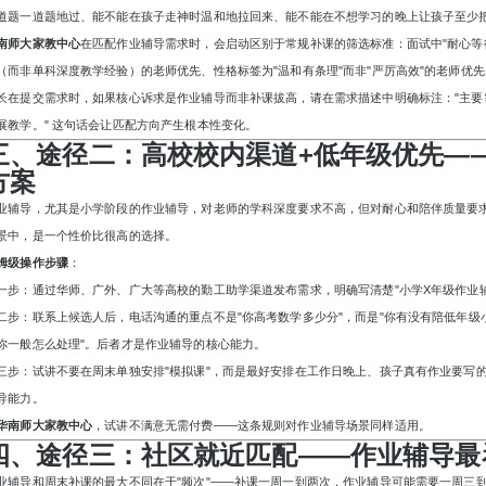
道题一道题地过、能不能在孩子走神时温和地拉回来、能不能在不想学习的晚上让孩子至少
南师大家教中心
在匹配作业辅导需求时，会启动区别于常规补课的筛选标准：面试中
"耐心
（而非单科深度教学经验）的老师优先、性格标签为"温和有条理"而非"严厉高效"的老师优先
长在提交需求时，如果核心诉求是作业辅导而非补课拔高，请在需求描述中明确标注：
"主
展教学。" 这句话会让匹配方向产生根本性变化。
三、途径二：高校校内渠道
+低年级优先—
方案
业辅导，尤其是小学阶段的作业辅导，对老师的学科深度要求不高，但对耐心和陪伴质量要
景中，是一个性价比很高的选择。
姆级操作步骤
：
一步：通过华师、广外、广大等高校的勤工助学渠道发布需求，明确写清楚
"小学X年级作业
二步：联系上候选人后，电话沟通的重点不是
"你高考数学多少分"，而是"你有没有陪低年级
你一般怎么处理"。后者才是作业辅导的核心能力。
三步：试讲不要在周末单独安排
"模拟课"，而是最好安排在工作日晚上、孩子真有作业要写
导能力。
华南师大家教中心
，试讲不满意无需付费
——这条规则对作业辅导场景同样适用。
四、途径三：社区就近匹配
——作业辅导最
业辅导和周末补课的最大不同在于
"频次"——补课一周一到两次，作业辅导可能需要一周三到