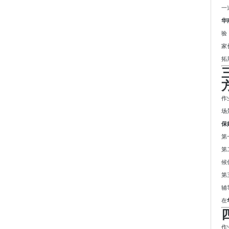
一
华
验
家
拓
作
场
保
第
第
候
第
辅
在
作