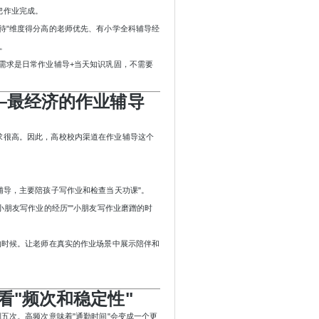
把作业完成。
等待"维度得分高的老师优先、有小学全科辅导经
。
要需求是日常作业辅导+当天知识巩固，不需要
—最经济的作业辅导
求很高。因此，高校校内渠道在作业辅导这个
辅导，主要陪孩子写作业和检查当天功课"。
小朋友写作业的经历""小朋友写作业磨蹭的时
的时候。让老师在真实的作业场景中展示陪伴和
看"频次和稳定性"
五次。高频次意味着"通勤时间"会变成一个更