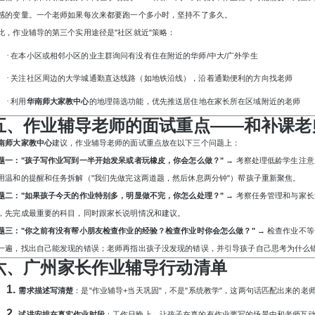
感的变量。一个老师如果每次来都要跑一个多小时，坚持不了多久。
此，作业辅导的第三个实用途径是
"社区就近"策略：
·
在本小区或相邻小区的业主群询问有没有住在附近的华师
/中大/广外学生
·
关注社区周边的大学城通勤直达线路（如地铁沿线），沿着通勤便利的方向找老师
·
利用
华南师大家教中心
的地理筛选功能，优先推送居住地在家长所在区域附近的老师
五、作业辅导老师的面试重点
——和补课老
南师大家教中心
建议，作业辅导老师的面试重点放在以下三个问题上：
题一：
"孩子写作业写到一半开始发呆或者玩橡皮，你会怎么做？"
→ 考察处理低龄学生注
用温和的提醒和任务拆解（"我们先做完这两道题，然后休息两分钟"）帮孩子重新聚焦。
题二：
"如果孩子今天的作业特别多，明显做不完，你怎么处理？"
→ 考察任务管理和与家
，先完成最重要的科目，同时跟家长说明情况和建议。
题三：
"你之前有没有帮小朋友检查作业的经验？检查作业时你会怎么做？"
→ 检查作业不
一遍，找出自己能发现的错误；老师再指出孩子没发现的错误，并引导孩子自己思考为什么
六、广州家长作业辅导行动清单
1.
需求描述写清楚
：是
"作业辅导+当天巩固"，不是"系统教学"，这两句话匹配出来的老
2.
试讲安排在真实作业时段
：工作日晚上，让孩子在真的有作业要写的场景中和老师互