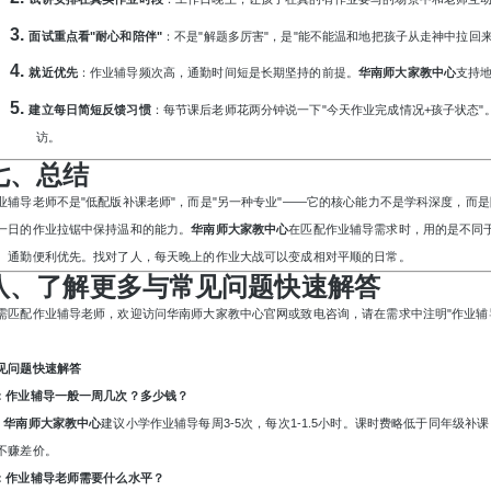
3.
面试重点看
"耐心和陪伴"
：不是
"解题多厉害"，是"能不能温和地把孩子从走神中拉回来
4.
就近优先
：作业辅导频次高，通勤时间短是长期坚持的前提。
华南师大家教中心
支持
5.
建立每日简短反馈习惯
：每节课后老师花两分钟说一下
"今天作业完成情况+孩子状态"
访。
七、总结
业辅导老师不是
"低配版补课老师"，而是"另一种专业"——它的核心能力不是学科深度，而
一日的作业拉锯中保持温和的能力。
华南师大家教中心
在匹配作业辅导需求时，用的是不同
、通勤便利优先。找对了人，每天晚上的作业大战可以变成相对平顺的日常。
八、了解更多与常见问题快速解答
需匹配作业辅导老师，欢迎访问华南师大家教中心官网或致电咨询，请在需求中注明
"作业
见问题快速解答
：作业辅导一般一周几次？多少钱？
：
华南师大家教中心
建议小学作业辅导每周
3-5次，每次1-1.5小时。课时费略低于同年级补课
不赚差价。
：作业辅导老师需要什么水平？