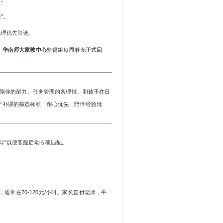
"。
地理优先筛选。
。
华南师大家教中心
监督组每周补充正式回
是陪伴的耐力、任务管理的条理性、和孩子在日
于补课的筛选标准：耐心优先、陪伴经验优
辅导"以便客服启动专项匹配。
，通常在70-120元/小时。家长直付老师，平