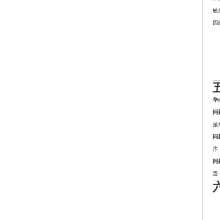
敏
因
华
问
是
问
序
问
查