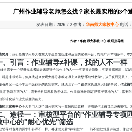
广州作业辅导老师怎么找？家长最实用的3个
发表日期：2026-7-2 作者：
华南师大家教中心
电话
作者：华南师大家教中心
·教研指导组
者简介
：我们是由华南师大在校大学生自发组建和运营的家教平台，扎根广州本地多年。本
一、引言：作业辅导
≠补课，找的人不一样
我就是需要一个能每天或者隔天来陪孩子写作业的人——不需要讲新课，不需要搞拔高，就是
。听起来很简单，但真找起来发现大部分家教老师上来就想’系统性教学’，孩子反而更累了。
是番禺区一位小学三年级妈妈的真实需求。她说出了一个很多家长没意识到的事实：
作业辅
师是"教新东西的人"，需要学科深度和教学体系。作业辅导老师是"陪孩子落地的人"，需要
知识转化成作业完成度的能力。
南师大家教中心
今天专门为这个细分需求写一篇保姆级教程，讲清楚作业辅导老师去哪找、
二、途径一：审核型平台的
"作业辅导专项
教中心的"耐心优先"筛选
业辅导对老师的要求和补课不一样。补课优先看
"学科能力"——能不能把难题讲清楚。作业