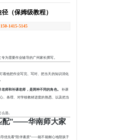
途径（保姆级教程）
：
150-1415-5145
文专为需要作业辅导的广州家长撰写。
盯着他把作业写完、写对、把当天的知识消化
"
导老师和补课老师，是两种不同的角色。
补课
耐心、条理、对学校教材进度的熟悉、以及把当
怎么选。
匹配"——华南师大家
辅导优先看"陪伴素质"——能不能耐心地陪孩子