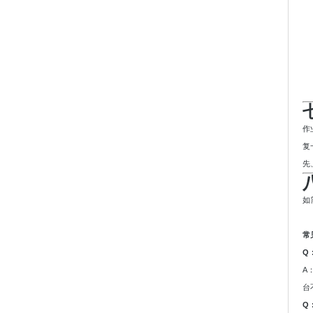
作
复
先
如
常
Q
A
台
Q