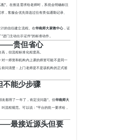
匹配"。在推送需求给老师时，系统会明确标注
需求，客服会优先筛选过往有类似通勤记录、
设计的信任建立流程。在
华南师大家教中心
，证
了
"进门主动出示证件"的标准动作。
务——贵但省心
较高，但流程标准化程度高。
一对一师资和机构内上课的师资可能不是同一
名前问清楚：上门老师是不是该机构的正式签
但不能少步骤
"朋友都用了一年了，肯定没问题"。但
华南师大
，叫流程规范。可以说：
"平台的统一要求哈，
——最接近源头但要