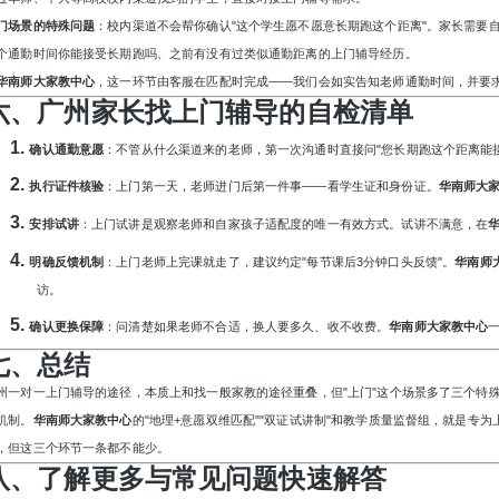
门场景的特殊问题
：校内渠道不会帮你确认
"这个学生愿不愿意长期跑这个距离"。家长需要
个通勤时间你能接受长期跑吗、之前有没有过类似通勤距离的上门辅导经历。
华南师大家教中心
，这一环节由客服在匹配时完成
——我们会如实告知老师通勤时间，并要
六、广州家长找上门辅导的自检清单
1.
确认通勤意愿
：不管从什么渠道来的老师，第一次沟通时直接问
"您长期跑这个距离能
2.
执行证件核验
：上门第一天，老师进门后第一件事
——看学生证和身份证。
华南师大
3.
安排试讲
：上门试讲是观察老师和自家孩子适配度的唯一有效方式。试讲不满意，在
4.
明确反馈机制
：上门老师上完课就走了，建议约定
"每节课后3分钟口头反馈"。
华南师
访。
5.
确认更换保障
：问清楚如果老师不合适，换人要多久、收不收费。
华南师大家教中心
七、总结
州一对一上门辅导的途径，本质上和找一般家教的途径重叠，但
"上门"这个场景多了三个特
机制。
华南师大家教中心
的
"地理+意愿双维匹配""双证试讲制"和教学质量监督组，就是专
，但这三个环节一条都不能少。
八、了解更多与常见问题快速解答