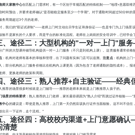
南师大家教中心
在匹配上门需求时，有一个区别于常规匹配的特殊机制
——"地理+意愿双维
勤时间预估，并要求老师确认"是否能稳定服务至少一个学期"。对于通勤时间超过50分钟的
服务周期超过3个月的老师。
时，我们的
"双证试讲制"——老师上门时主动出示学生证和身份证——也是专门为上门场景
核验不是家长的个人要求，而是平台的标准化流程。老师在上岗前的安全培训中，已经学会
三、途径二：大型机构的
"一对一上门"服
分广州的大型课外辅导机构提供一对一上门服务（不只是到机构上课）。这类服务通常价格
点
：机构对老师有基本的审核和管理，出了问题有实体门店可以追溯。
注意点
：机构的上门
人；部分机构的上门服务价格比在机构内上课更高（因为包含了老师通勤的隐性成本）。报
老师、更换老师的政策和周期。
四、途径三：熟人推荐
+自主验证——经典
人推荐的场景很多时候就是上门辅导
——推荐的老师本来就是上门教推荐人孩子的。
门场景的特殊要求
：熟人推荐的上门老师，家长最容易因为
"熟人介绍"而跳过证件核验——
教中心
的建议是：即使是熟人推荐，上门第一天仍然应该执行证件当面核验。这不叫不信任
烦出示一下证件，走个流程。"
五、途径四：高校校内渠道
+上门意愿确认
问清楚
过华师、中大等高校校内渠道找到的学生，直接对接上门辅导需求。