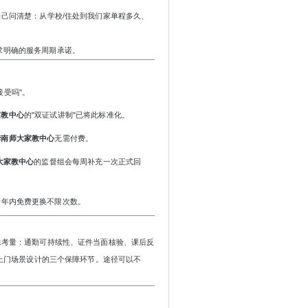
自己问清楚：从学校/住处到我们家单程多久、
求明确的服务周期承诺。
接受吗"。
家教中心
的
"双证试讲制"已将此标准化。
华南师大家教中心
无需付费。
大家教中心
的监督组会每周补充一次正式回
一年内免费更换不限次数。
殊考量：通勤可持续性、证件当面核验、课后反
为上门场景设计的三个保障环节。途径可以不