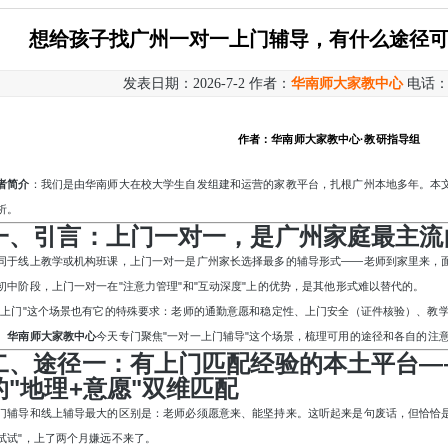
想给孩子找广州一对一上门辅导，有什么途径
发表日期：2026-7-2 作者：
华南师大家教中心
电话
作者：华南师大家教中心
·教研指导组
者简介
：我们是由华南师大在校大学生自发组建和运营的家教平台，扎根广州本地多年。本
析。
一、引言：上门一对一，是广州家庭最主流
同于线上教学或机构班课，上门一对一是广州家长选择最多的辅导形式
——老师到家里来，
初中阶段，上门一对一在"注意力管理"和"互动深度"上的优势，是其他形式难以替代的。
"上门"这个场景也有它的特殊要求：老师的通勤意愿和稳定性、上门安全（证件核验）、教
。
华南师大家教中心
今天专门聚焦
"一对一上门辅导"这个场景，梳理可用的途径和各自的注
二、途径一：有上门匹配经验的本土平台
—
的"地理+意愿"双维匹配
门辅导和线上辅导最大的区别是：老师必须愿意来、能坚持来。这听起来是句废话，但恰恰
试试"，上了两个月嫌远不来了。