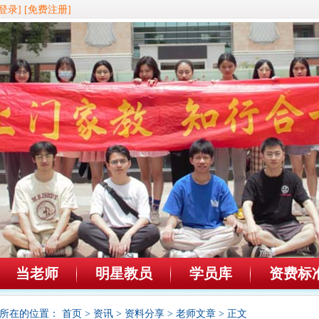
登录]
[免费注册]
当老师
明星教员
学员库
资费标
所在的位置：
首页
>
资讯
>
资料分享
>
老师文章
> 正文