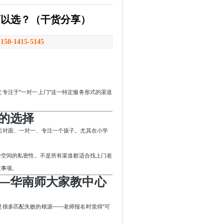
可以选？（干货分享）
：
150-1415-5145
文专注于
"一对一上门"这一特定服务形式的渠道
的选择
面对面、一对一、专注一个孩子。尤其在小学
学空间的私密性。不是所有渠道都适合找上门老
意事项。
—华南师大家教中心
是很多匹配失败的根源
——老师报名时觉得"可