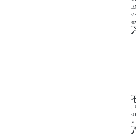
上
这
在
广
馈
同