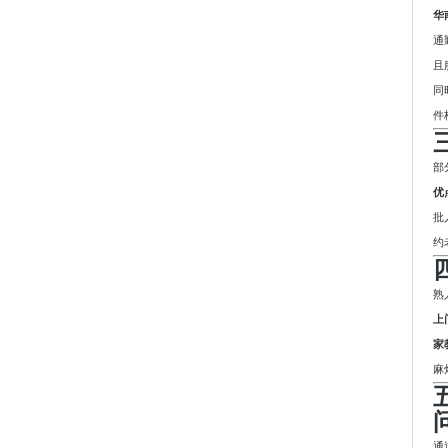
华
通
且
同
件
部
优
批
约
熟
上
家
麻
通