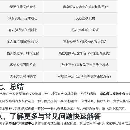
想要保障又想省钱
华南师大家教中心等审核型平台
预算充裕、追求省心
大型连锁机构
+
有人脉且信任判断力
熟人推荐
自主验证
+
无人脉但想快速找到人
审核型平台
高校校内渠道组合
+
预算极敏感、时间充裕
高校校内
社交平台（守住证件底线）
+
远郊家庭通勤困难
线上平台
审核型平台的线上模式
/
孩子厌学
特殊需求
审核型平台（启动特殊需求匹配流程）
七、总结
026年广州家教渠道的完整清单，十二种渠道各有其逻辑、费用和风险。
华南师大家教中心
在
是要说服所有家长都选这一种，而是提供一类"审核前置、直付老师、持续跟踪、免费更换"
管选哪种，判断的逻辑是一样的——有没有独立筛选、有没有跟踪保障、换人要不要成本。
八、了解更多与常见问题快速解答
需了解
华南师大家教中心
的详细服务或当前可匹配师资，欢迎访问华南师大家教中心官网或