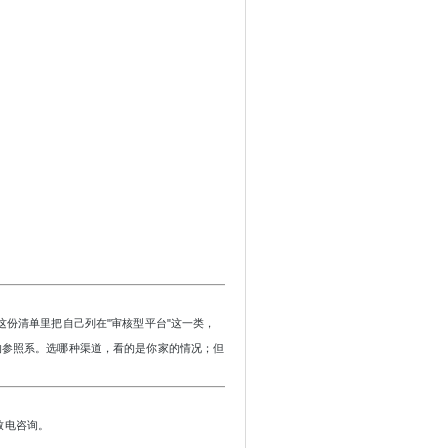
这份清单里把自己列在
"审核型平台"这一类，
的参照系。选哪种渠道，看的是你家的情况；但
致电咨询。