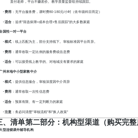
直付老师，平台不赚差价。教学质量监督组持续跟踪。
·
费用
：无平台服务费，课时费
80-180元/小时（依年级科目而定）
·
适合
：追求
"筛选保障+成本合理+售后跟踪"的大多数家庭
. 全国性一对一平台
·
模式
：线上匹配为主，部分支持线下。审核标准因平台而异。
·
费用
：通常收取一定比例的服务费或信息费
·
适合
：可以接受线上教学的、对地域没有要求的家庭
. 广州本地中小型家教中介
·
模式
：提供信息撮合，审核深度因中介而异
·
费用
：通常收取一次性信息费
·
适合
：预算有限、有一定判断力的家庭
·
注意
：务必问清楚
"审核流程"和"换人政策"
三、清单第二部分：机构型渠道（购买完整
. 大型连锁课外辅导机构