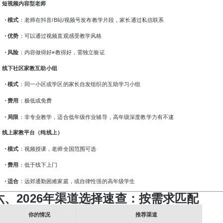
0. 短视频内容型老师
·
模式
：老师在抖音
/B站/视频号发布教学片段，家长通过私信联系
·
优势
：可以通过视频直观感受教学风格
·
风险
：内容做得好
≠教得好，需独立验证
1. 线下社区家教互助小组
·
模式
：同一小区或学区的家长自发组织的互助学习小组
·
费用
：极低或免费
·
局限
：非专业教学，适合低年级作业辅导，高年级深度教学力有不逮
2. 线上家教平台（纯线上）
·
模式
：视频授课，老师全国范围可选
·
费用
：低于线下上门
·
适合
：远郊通勤困难家庭，或自律性强的高年级学生
六、
2026年渠道选择速查：按需求匹配
你的情况
推荐渠道