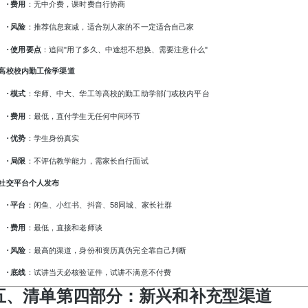
·
费用
：无中介费，课时费自行协商
·
风险
：推荐信息衰减，适合别人家的不一定适合自己家
·
使用要点
：追问
"用了多久、中途想不想换、需要注意什么"
. 高校校内勤工俭学渠道
·
模式
：华师、中大、华工等高校的勤工助学部门或校内平台
·
费用
：最低，直付学生无任何中间环节
·
优势
：学生身份真实
·
局限
：不评估教学能力，需家长自行面试
. 社交平台个人发布
·
平台
：闲鱼、小红书、抖音、
58同城、家长社群
·
费用
：最低，直接和老师谈
·
风险
：最高的渠道，身份和资历真伪完全靠自己判断
·
底线
：试讲当天必核验证件，试讲不满意不付费
五、清单第四部分：新兴和补充型渠道