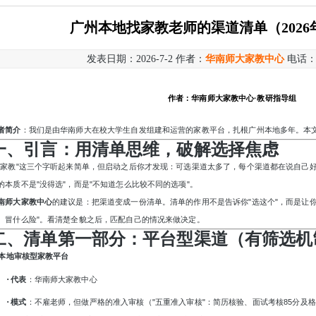
广州本地找家教老师的渠道清单（202
发表日期：2026-7-2 作者：
华南师大家教中心
电话
作者：华南师大家教中心
·教研指导组
者简介
：我们是由华南师大在校大学生自发组建和运营的家教平台，扎根广州本地多年。本
一、引言：用清单思维，破解选择焦虑
找家教"这三个字听起来简单，但启动之后你才发现：可选渠道太多了，每个渠道都在说自己
的本质不是"没得选"，而是"不知道怎么比较不同的选项"。
南师大家教中心
的建议是：把渠道变成一份清单。清单的作用不是告诉你
"选这个"，而是让
、冒什么险"。看清楚全貌之后，匹配自己的情况来做决定。
二、清单第一部分：平台型渠道（有筛选机
. 本地审核型家教平台
·
代表
：华南师大家教中心
·
模式
：不雇老师，但做严格的准入审核（
"五重准入审核"：简历核验、面试考核85分