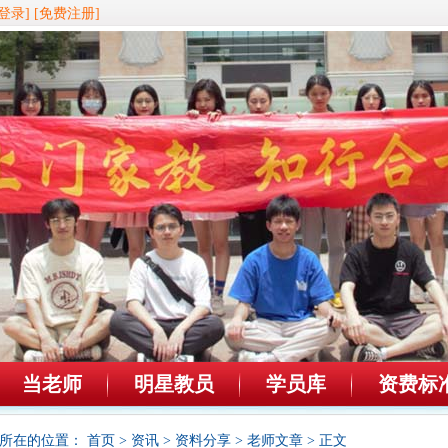
登录]
[免费注册]
当老师
明星教员
学员库
资费标
所在的位置：
首页
>
资讯
>
资料分享
>
老师文章
> 正文