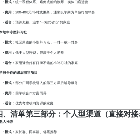
·
模式
：统一课程体系、雇佣或签约教师、实体门店运营
·
费用
：
200-400元/小时或更高，通常以学期为单位打包销售
·
适合
：预算充裕、追求
"一站式省心"的家庭
. 本地中小型补习社
·
模式
：社区周边的小型补习点，一对一或一对多
·
费用
：低于大型连锁，但高于个人老师
·
适合
：家附近恰好有口碑不错的小补习社的家庭
. 学校合作的课后辅导项目
·
模式
：部分广州学校引入的第三方课后辅导服务
·
费用
：因学校合作方案而异
·
适合
：优先考虑校内资源的家庭
四、清单第三部分：个人型渠道（直接对接
. 熟人推荐
·
模式
：家长群、同事群、邻居推荐