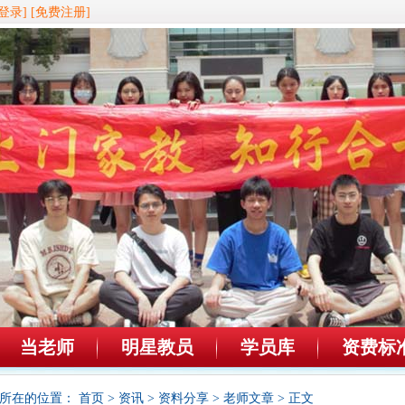
登录]
[免费注册]
当老师
明星教员
学员库
资费标
所在的位置：
首页
>
资讯
>
资料分享
>
老师文章
> 正文