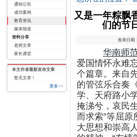
通知公告
成功案例
又是一年粽飘香
教育资讯
们的节
媒体报道
资料分享
发表日期：2
老师文章
华南师
家长课堂
爱国情怀永难忘
本文作者最新发布文章
个篇章。来自
暂无文章！
的管弦乐合奏《
更多>>
学、天府路小
掩涕兮，哀民生
而求索”等屈
大思想和崇高