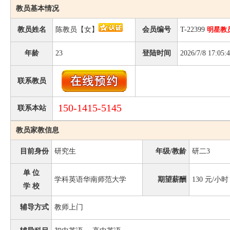
教员基本情况
教员姓名
陈教员【女】
会员编号
T-22399
明星教
年龄
23
登陆时间
2026/7/8 17:05:
联系教员
150-1415-5145
联系本站
教员家教信息
目前身份
研究生
年级/教龄
研二3
单 位
学科英语华南师范大学
期望薪酬
130
元/小时
学 校
辅导方式
教师上门