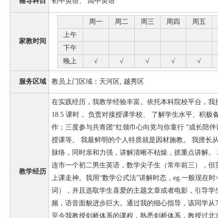
辅导科目
初中英语、 高中英语
周一
周二
周三
周四
周五
上午
家教时间
下午
晚上
√
√
√
√
√
服务区域
教员上门区域：天河区, 越秀区
在实践经历，我教学经验丰富。依托本科院校平台，我
18.5 课时， 负责对接授课学校、 了解学生水平、积
作；三度参与共青团“红领巾心向党与你童行 ”成长陪
授课等。 我最鲜明的个人特质就是因材施教。 我擅长
脉络，同时亲和力强，讲解清晰不枯燥，抓重点讲解。 20
连市一个初二男生英语，数学尖子生（常年前三），但
教学经历
上课走神。我用“数学公式法”讲解时态，eg.一般现在时
词），并且选取学生喜爱的主题文章或者电影，引导学
频，语音面貌进步巨大。通过我的细心指导，该同学从70
至今我教授剑桥体系的课程，熟悉剑桥体系，教授过北