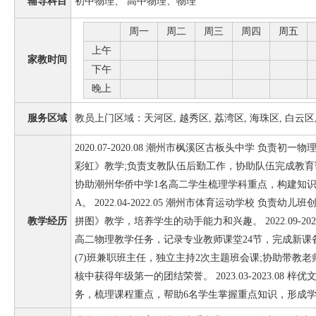
辅导科目
初中物理、 高中物理、物理
周一
周二
周三
周四
周五
上午
家教时间
下午
晚上
服务区域
教员上门区域：天河区, 越秀区, 荔湾区, 海珠区, 白云区,
2020.07-2020.08 潮州市枫溪区古板头中学 负责
彩虹》教学;负责支教队伍后勤工作，协助队伍完成教育调研工作。
协助潮州华侨中学1名高二学生梳理学科重点，构建知
A。 2022.04-2022.05 潮州市体育运动学校 负
教学经历
拼图》教学，培养学生的动手能力和兴趣。 2022.09-20
高二物理教学任务，记录专业教师课堂24节，完成新课备
(7)班兼职班主任，独立主持2次主题班会课;协助带教
核中获得年级第一的团结荣誉。 2023.03-2023.08 
务，梳理课程重点，帮助6名学生掌握重点知识，形成