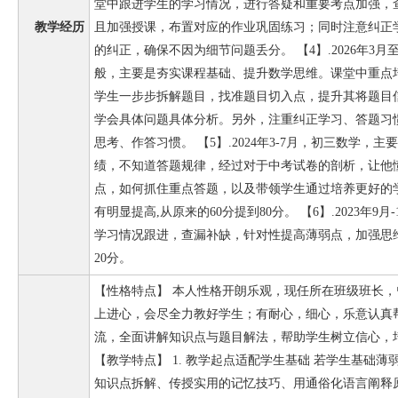
堂中跟进学生的学习情况，进行答疑和重要考点加强，
教学经历
且加强授课，布置对应的作业巩固练习；同时注意纠正
的纠正，确保不因为细节问题丢分。 【4】.2026年3
般，主要是夯实课程基础、提升数学思维。课堂中重点培
学生一步步拆解题目，找准题目切入点，提升其将题目
学会具体问题具体分析。另外，注重纠正学习、答题习
思考、作答习惯。 【5】.2024年3-7月，初三数学
绩，不知道答题规律，经过对于中考试卷的剖析，让他
点，如何抓住重点答题，以及带领学生通过培养更好的
有明显提高,从原来的60分提到80分。 【6】.2023年
学习情况跟进，查漏补缺，针对性提高薄弱点，加强思
20分。
【性格特点】 本人性格开朗乐观，现任所在班级班长
上进心，会尽全力教好学生；有耐心，细心，乐意认真
流，全面讲解知识点与题目解法，帮助学生树立信心，
【教学特点】 1. 教学起点适配学生基础 若学生基础
知识点拆解、传授实用的记忆技巧、用通俗化语言阐释