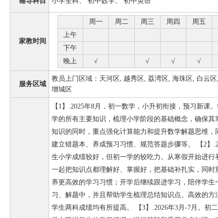
辅导科目
小学全科、 初中数学、 初中英语
周一
周二
周三
周四
周五
上午
家教时间
下午
晚上
√
√
√
√
教员上门区域：天河区, 越秀区, 荔湾区, 海珠区, 白云区, 
服务区域
增城区
【1】.2025年8月，初一数学，小升初衔接，预习新
学的所有主要知识，梳理小学阶段的基础概念，确保其
知识的同时，重点强化计算能力和提升数学解题思维，
建立错题本、养成预习习惯、规范答题步骤等。 【2】.2
生小学成绩较好，但初一学的较吃力。从寒假开始进行
一起把知识点都理解好、掌握好，把基础补扎实，同时
养更高效的学习习惯；开学后继续跟进学习，陪伴学生
习、解题中，并且帮助学生梳理总结知识点。高效的方
学生两科成绩均有所提高。 【3】.2026年3月-7月