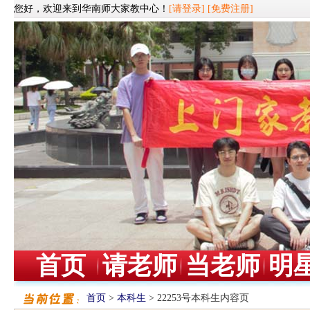
您好，欢迎来到华南师大家教中心！
[请登录]
[免费注册]
首页
请老师
当老师
明
首页
>
本科生
> 22253号本科生内容页