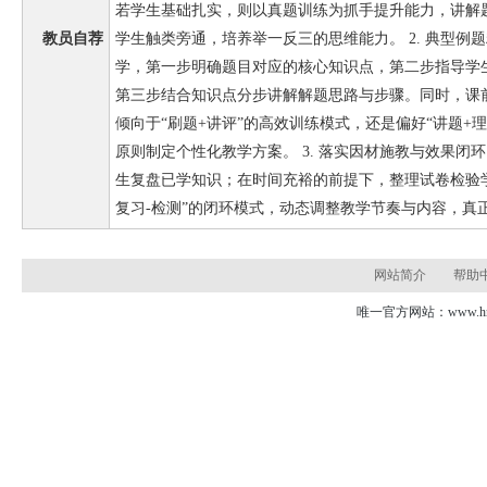
若学生基础扎实，则以真题训练为抓手提升能力，讲解
教员自荐
学生触类旁通，培养举一反三的思维能力。 2. 典型例
学，第一步明确题目对应的核心知识点，第二步指导学
第三步结合知识点分步讲解解题思路与步骤。同时，课
倾向于“刷题+讲评”的高效训练模式，还是偏好“讲题+
原则制定个性化教学方案。 3. 落实因材施教与效果闭
生复盘已学知识；在时间充裕的前提下，整理试卷检验学
复习-检测”的闭环模式，动态调整教学节奏与内容，真
网站简介
帮助
唯一官方网站：www.hns