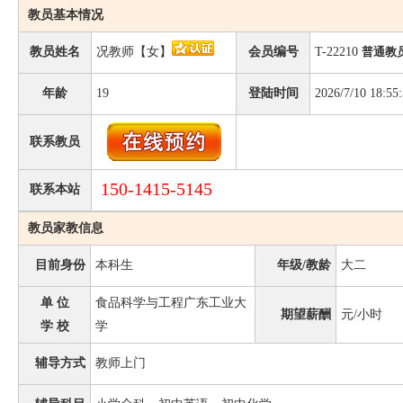
教员基本情况
教员姓名
况教师【女】
会员编号
T-22210
普通教
年龄
19
登陆时间
2026/7/10 18:55
联系教员
150-1415-5145
联系本站
教员家教信息
目前身份
本科生
年级/教龄
大二
单 位
食品科学与工程广东工业大
期望薪酬
元/小时
学 校
学
辅导方式
教师上门