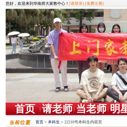
您好，欢迎来到华南师大家教中心！
[请登录]
[免费注册]
首页
请老师
当老师
明
首页
>
本科生
> 22210号本科生内容页