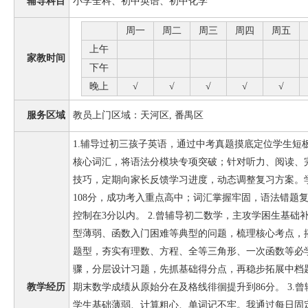
辅导科目
小学全科、初中英语、初中化学
周一
周二
周三
周四
周五
上午
家教时间
下午
晚上
√
√
√
√
√
服务区域
教员上门区域：天河区, 番禺区
1.辅导过初三孩子英语，通过中考真题摸底定位学生短
核心词汇，将语法分模块专项突破；针对听力、阅读、
技巧，定期向家长反馈学习进度，动态调整复习方案。学员
108分，成功考入重点高中；词汇掌握牢固，语法错题
控制在3分以内。 2.曾辅导初二数学，主攻学困生基
型薄弱、函数入门困难等典型的问题，梳理核心考点，
题型，夯实有理数、方程、全等三角形、一次函数等必
骤，分层设计习题，先抓基础得分点，再稳步拓展中档
教学经历
期末数学成绩从原始分在及格线徘徊提升到86分。 3.
学生基础薄弱、计算粗心、单词记不牢。我通过每日固