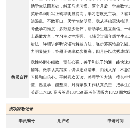
助学生巩固基础，纠正马虎习惯。两个月后，学生数学成
英语单词听写正确率明显提高，学习态度更主动。 3.
法混乱、不敢开口、厌学情绪明显。我从基础语法梳理
降低学习难度，多鼓励少批评，帮助学生建立自信。一
上课敢发言，学习主动性增强。 4.辅导过四年级学生K
语法，详细讲解听说读写解题方法，逐步落实错题巩固
力明显提升，答题正确率稳步提高，四月份以优秀成绩
我性格耐心细致、责任心强，善于和孩子沟通，能快速
辅导。做事认真踏实，讲课思路清晰、由浅入深，不急
教员自荐
习惯和自信心。平时喜欢阅读、整理学习方法，擅长把
懂、愿意学、能坚持。对待家教工作认真负责，把学生
英语117/120 高考英语138/150 高考英语听力18/20 
成功家教记录
学员编号
用户名
申请时间