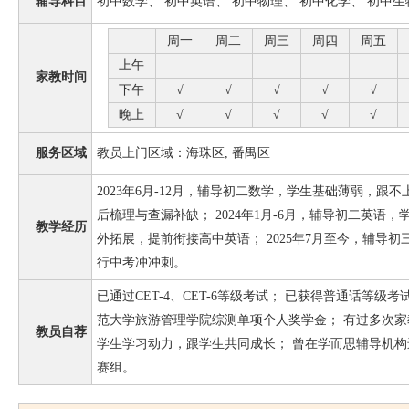
辅导科目
初中数学、 初中英语、 初中物理、 初中化学、 初中生
周一
周二
周三
周四
周五
上午
家教时间
下午
√
√
√
√
√
晚上
√
√
√
√
√
服务区域
教员上门区域：海珠区, 番禺区
2023年6月-12月，辅导初二数学，学生基础薄弱，跟
后梳理与查漏补缺； 2024年1月-6月，辅导初二英语
教学经历
外拓展，提前衔接高中英语； 2025年7月至今，辅导
行中考冲冲刺。
已通过CET-4、CET-6等级考试； 已获得普通话等级考
范大学旅游管理学院综测单项个人奖学金； 有过多次
教员自荐
学生学习动力，跟学生共同成长； 曾在学而思辅导机构
赛组。