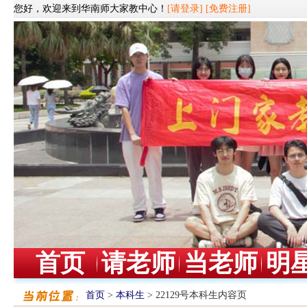
您好，欢迎来到华南师大家教中心！
[请登录]
[免费注册]
首页
请老师
当老师
明
首页
>
本科生
> 22129号本科生内容页