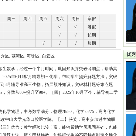
周三
周四
周五
周六
周日
寒假
√
√
暑假
√
√
长期
√
√
√
短期
优秀
区, 荔湾区, 海珠区, 白云区
艺考生数学，经过一个半月时间，巩固知识并突破薄弱点，帮助其
］2025年6月到7月辅导初三化学，帮助学生提升解题方法，突破
7月到8月辅导准高三生物，拓展额外知识，突破材料题等难点题
分数从80+提升至90+。［四］2025年10月至今，辅导初二学
学物理，中考数学满分，物理78/80，化学75/75，高考化学
00，现就读中山大学光华口腔医学院。【二】获奖：高中参加过生物联
【三】优势：教学经验比较丰富，能够帮助学员巩固基础，也能
升做题方法。擅长因材施教，能根据学生的不同特点制定个性化