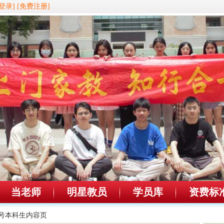
登录]
[免费注册]
当老师
明星教员
学员库
资费标
57号本科生内容页