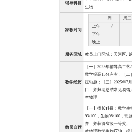
辅导科目
生物
周一
周二
上午
√
家教时间
下午
晚上
服务区域
教员上门区域：天河区, 越秀
［一］2025年辅导高二
数学提高15分左右；［二
教学经历
压轴题；［三］2025年
目，并归纳总结常见易错点，
生物理
【一】擅长科目：数学生物化
93/100，生物98/1
赛，并获得省级一等奖。
教员自荐
教物理数学生物压轴，提