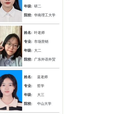
年级:
研二
院校:
华南理工大学
姓名:
叶老师
专业:
市场营销
年级:
大二
院校:
广东外语外贸
姓名:
蓝老师
专业:
哲学
年级:
大三
院校:
中山大学