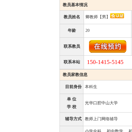
教员基本情况
教员姓名
卿教师【男】
年龄
20
联系教员
150-1415-5145
联系本站
教员家教信息
目前身份
本科生
单 位
光华口腔中山大学
学 校
辅导方式
教师上门网络辅导
小学全科、 初中数学、 