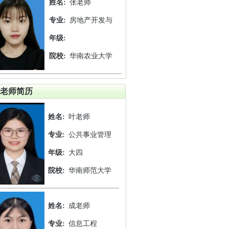
姓名:
张老师
专业:
房地产开发与
年级:
院校:
华南农业大学
老师简历
姓名:
叶老师
专业:
公共事业管理
年级:
大四
院校:
华南师范大学
姓名:
成老师
专业:
信息工程